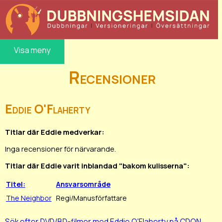
Visa meny
Recensioner
Eddie O'Flaherty
Titlar där Eddie medverkar:
Inga recensioner för närvarande.
Titlar där Eddie varit inblandad "bakom kulisserna":
Titel:
Ansvarsområde
The Neighbor
Regi/Manusförfattare
Sök efter DVD/BD-filmer med Eddie O'Flaherty på CDON