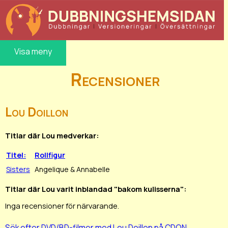
Visa meny
Recensioner
Lou Doillon
Titlar där Lou medverkar:
Titel:
Rollfigur
Sisters
Angelique & Annabelle
Titlar där Lou varit inblandad "bakom kulisserna":
Inga recensioner för närvarande.
Sök efter DVD/BD-filmer med Lou Doillon på CDON