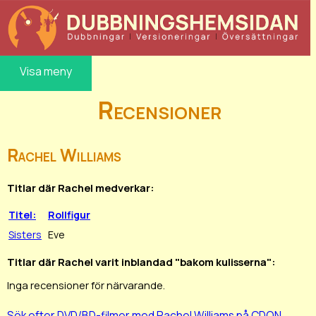
Visa meny
Recensioner
Rachel Williams
Titlar där Rachel medverkar:
Titel:
Rollfigur
Sisters
Eve
Titlar där Rachel varit inblandad "bakom kulisserna":
Inga recensioner för närvarande.
Sök efter DVD/BD-filmer med Rachel Williams på CDON