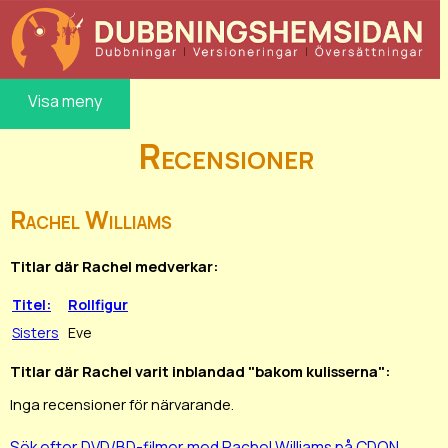
Visa meny
Recensioner
Rachel Williams
Titlar där Rachel medverkar:
Titel:
Rollfigur
Sisters
Eve
Titlar där Rachel varit inblandad "bakom kulisserna":
Inga recensioner för närvarande.
Sök efter DVD/BD-filmer med Rachel Williams på CDON