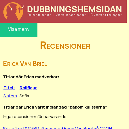
Visa meny
Recensioner
Erica Van Briel
Titlar där Erica medverkar:
Titel:
Rollfigur
Sisters
Sofia
Titlar där Erica varit inblandad "bakom kulisserna":
Inga recensioner för närvarande.
Sök efter DVD/BD-filmer med Erica Van Briel på CDON