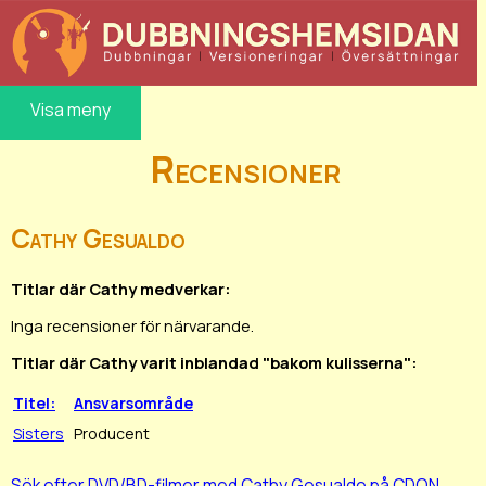
Visa meny
Recensioner
Cathy Gesualdo
Titlar där Cathy medverkar:
Inga recensioner för närvarande.
Titlar där Cathy varit inblandad "bakom kulisserna":
Titel:
Ansvarsområde
Sisters
Producent
Sök efter DVD/BD-filmer med Cathy Gesualdo på CDON