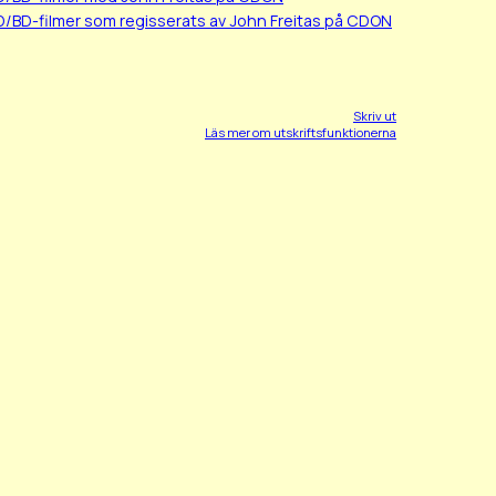
D/BD-filmer som regisserats av John Freitas på CDON
Skriv ut
Läs mer om utskriftsfunktionerna