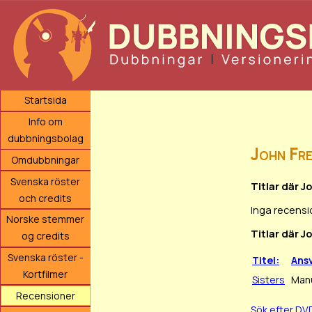
Startsida
Info om
dubbningsbolag
John Fre
Omdubbningar
Svenska röster
Titlar där 
och credits
Inga recensi
Norske stemmer
Titlar där J
og credits
Svenska röster -
Titel:
Ans
Kortfilmer
Sisters
Manu
Recensioner
Sök efter DV