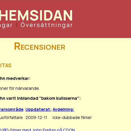
Recensioner
itas
John medverkar:
oner för närvarande.
ohn varit inblandad "bakom kulisserna":
varsområde
Uppdaterat:
Avdelning:
sförfattare
2009-12-11
Icke-dubbade filmer
D/BD-filmer med John Freitas på CDON