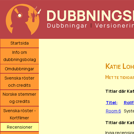
Startsida
Info om
dubbningsbolag
Katie Lo
Omdubbningar
Hette tidiga
Svenska röster
och credits
Titlar där Ka
Norske stemmer
og credits
Titel:
Rollf
Svenska röster -
Room 6
Syst
Kortfilmer
Titlar där Ka
Recensioner
Inga recensio