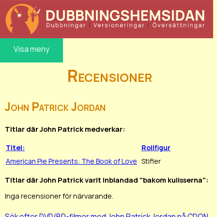
Visa meny
Recensioner
John Patrick Jordan
Titlar där John Patrick medverkar:
Titel:
Rollfigur
American Pie Presents: The Book of Love
Stifler
Titlar där John Patrick varit inblandad "bakom kulisserna":
Inga recensioner för närvarande.
Sök efter DVD/BD-filmer med John Patrick Jordan på CDON