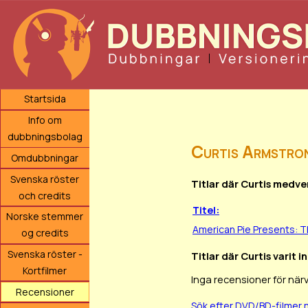
Startsida
Info om
dubbningsbolag
Curtis Armstro
Omdubbningar
Svenska röster
Titlar där Curtis medve
och credits
Titel:
Norske stemmer
American Pie Presents: T
og credits
Svenska röster -
Titlar där Curtis varit 
Kortfilmer
Inga recensioner för när
Recensioner
Sök efter DVD/BD-filmer