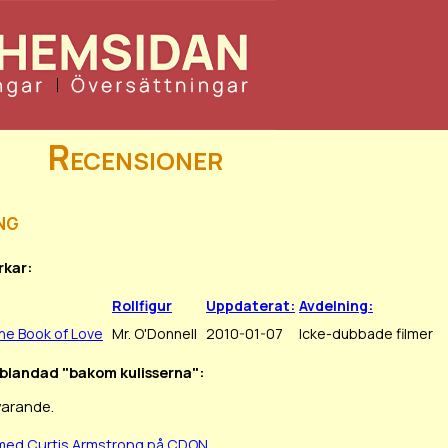
Recensioner
ng
rkar:
Rollfigur
Uppdaterat:
Avdelning:
he Book of Love
Mr. O'Donnell
2010-01-07
Icke-dubbade filmer
inblandad "bakom kulisserna":
varande.
 med Curtis Armstrong på CDON