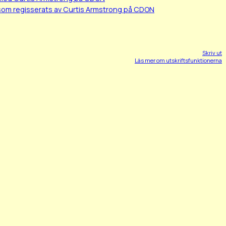
 som regisserats av Curtis Armstrong på CDON
Skriv ut
Läs mer om utskriftsfunktionerna