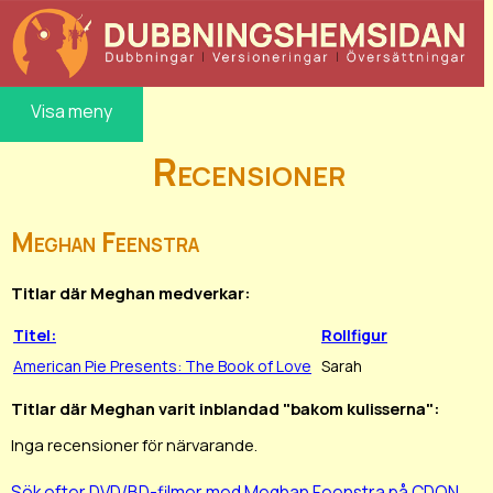
Visa meny
Recensioner
Meghan Feenstra
Titlar där Meghan medverkar:
Titel:
Rollfigur
American Pie Presents: The Book of Love
Sarah
Titlar där Meghan varit inblandad "bakom kulisserna":
Inga recensioner för närvarande.
Sök efter DVD/BD-filmer med Meghan Feenstra på CDON