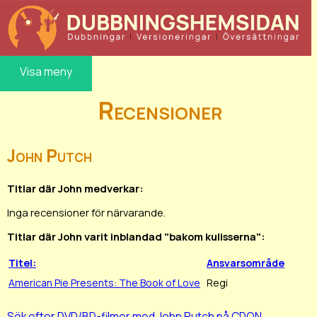
Visa meny
Recensioner
John Putch
Titlar där John medverkar:
Inga recensioner för närvarande.
Titlar där John varit inblandad "bakom kulisserna":
Titel:
Ansvarsområde
American Pie Presents: The Book of Love
Regi
Sök efter DVD/BD-filmer med John Putch på CDON