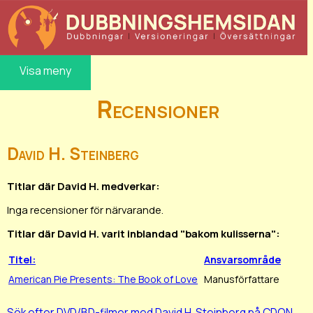
Visa meny
Recensioner
David H. Steinberg
Titlar där David H. medverkar:
Inga recensioner för närvarande.
Titlar där David H. varit inblandad "bakom kulisserna":
Titel:
Ansvarsområde
American Pie Presents: The Book of Love
Manusförfattare
Sök efter DVD/BD-filmer med David H. Steinberg på CDON