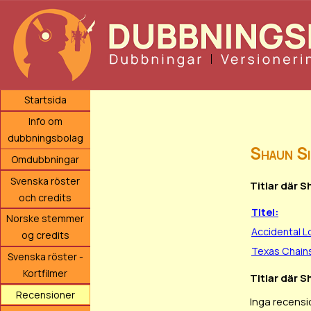
Startsida
Info om
dubbningsbolag
Shaun S
Omdubbningar
Svenska röster
Titlar där 
och credits
Titel:
Norske stemmer
Accidental L
og credits
Texas Chain
Svenska röster -
Kortfilmer
Titlar där S
Recensioner
Inga recensi