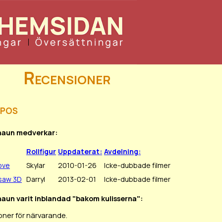
Recensioner
ipos
Shaun medverkar:
Rollfigur
Uppdaterat:
Avdelning:
ove
Skylar
2010-01-26
Icke-dubbade filmer
saw 3D
Darryl
2013-02-01
Icke-dubbade filmer
haun varit inblandad "bakom kulisserna":
oner för närvarande.