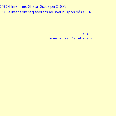
D/BD-filmer med Shaun Sipos på CDON
D/BD-filmer som regisserats av Shaun Sipos på CDON
Skriv ut
Läs mer om utskriftsfunktionerna