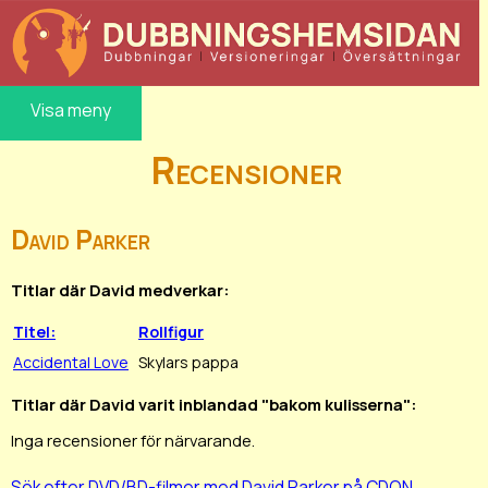
Visa meny
Recensioner
David Parker
Titlar där David medverkar:
Titel:
Rollfigur
Accidental Love
Skylars pappa
Titlar där David varit inblandad "bakom kulisserna":
Inga recensioner för närvarande.
Sök efter DVD/BD-filmer med David Parker på CDON