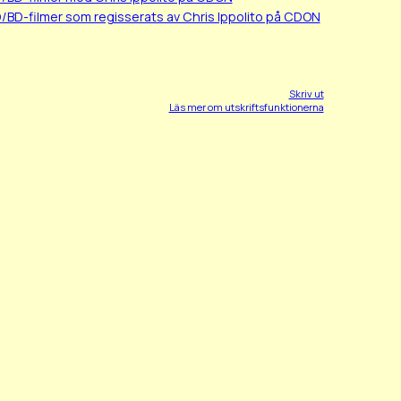
/BD-filmer som regisserats av Chris Ippolito på CDON
Skriv ut
Läs mer om utskriftsfunktionerna