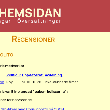
Recensioner
polito
hris medverkar:
Rollfigur
Uppdaterat:
Avdelning:
ove
Roy
2010-01-26
Icke-dubbade filmer
hris varit inblandad "bakom kulisserna":
ner för närvarande.
/BD-filmer med Chris Ippolito på CDON