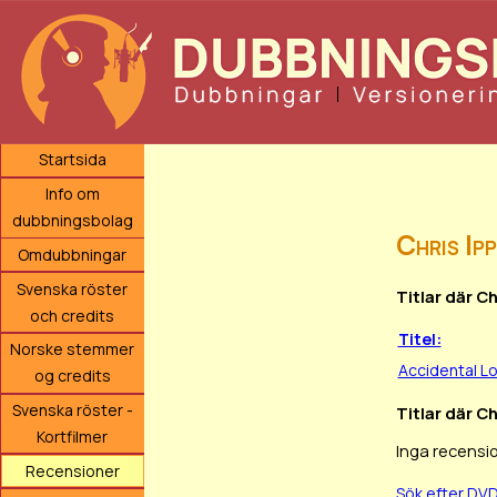
Startsida
Info om
dubbningsbolag
Chris Ip
Omdubbningar
Svenska röster
Titlar där C
och credits
Titel:
Norske stemmer
Accidental L
og credits
Svenska röster -
Titlar där C
Kortfilmer
Inga recensio
Recensioner
Sök efter DVD