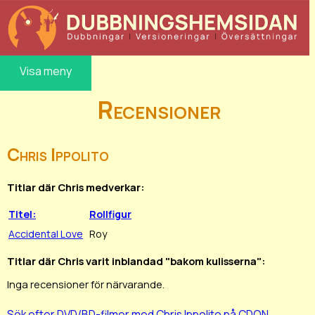
Visa meny
Recensioner
Chris Ippolito
Titlar där Chris medverkar:
Titel:
Rollfigur
Accidental Love
Roy
Titlar där Chris varit inblandad "bakom kulisserna":
Inga recensioner för närvarande.
Sök efter DVD/BD-filmer med Chris Ippolito på CDON