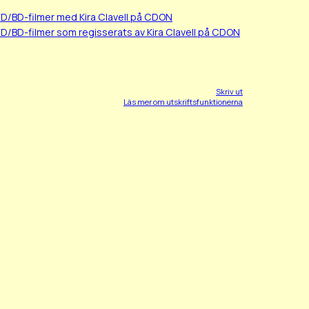
VD/BD-filmer med Kira Clavell på CDON
D/BD-filmer som regisserats av Kira Clavell på CDON
Skriv ut
Läs mer om utskriftsfunktionerna