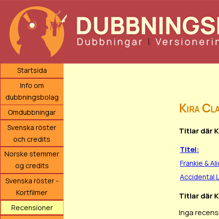
Startsida
Info om
dubbningsbolag
Kira Cla
Omdubbningar
Svenska röster
Titlar där 
och credits
Titel:
Norske stemmer
Frankie & Al
og credits
Accidental 
Svenska röster -
Kortfilmer
Titlar där 
Recensioner
Inga recens