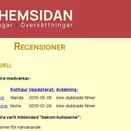
Recensioner
vell
Kira medverkar:
Rollfigur
Uppdaterat:
Avdelning:
ice
Wanda
2015-05-05
Icke-dubbade filmer
Love
Nisha
2010-01-26
Icke-dubbade filmer
Kira varit inblandad "bakom kulisserna":
ioner för närvarande.