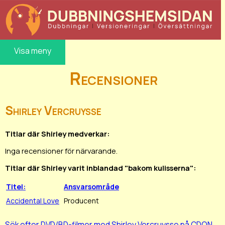
Visa meny
Recensioner
Shirley Vercruysse
Titlar där Shirley medverkar:
Inga recensioner för närvarande.
Titlar där Shirley varit inblandad "bakom kulisserna":
Titel:
Ansvarsområde
Accidental Love
Producent
Sök efter DVD/BD-filmer med Shirley Vercruysse på CDON