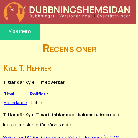
Visa meny
Recensioner
Kyle T. Heffner
Titlar där Kyle T. medverkar:
Titel:
Rollfigur
Flashdance
Richie
Titlar där Kyle T. varit inblandad "bakom kulisserna":
Inga recensioner för närvarande.
Sök efter DVD/BD-filmer med Kyle T. Heffner på CDON