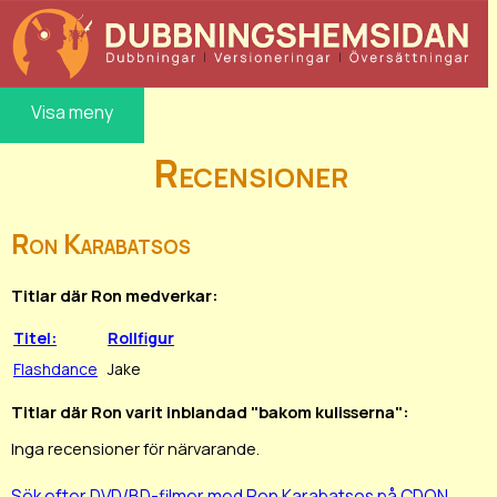
Visa meny
Recensioner
Ron Karabatsos
Titlar där Ron medverkar:
Titel:
Rollfigur
Flashdance
Jake
Titlar där Ron varit inblandad "bakom kulisserna":
Inga recensioner för närvarande.
Sök efter DVD/BD-filmer med Ron Karabatsos på CDON