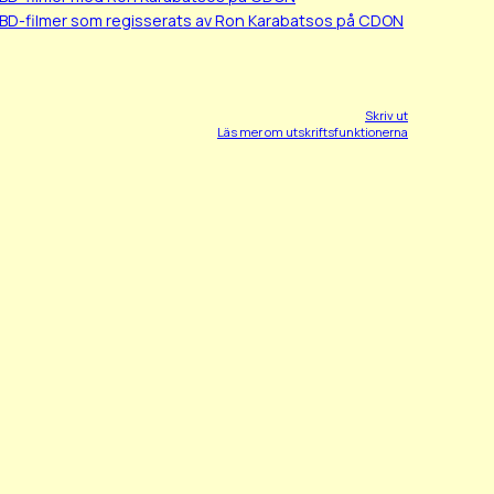
/BD-filmer som regisserats av Ron Karabatsos på CDON
Skriv ut
Läs mer om utskriftsfunktionerna