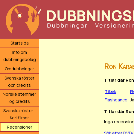
Startsida
Info om
dubbningsbolag
Ron Kara
Omdubbningar
Svenska röster
Titlar där Ro
och credits
Titel:
R
Norske stemmer
Flashdance
J
og credits
Svenska röster -
Titlar där Ro
Kortfilmer
Inga recension
Recensioner
Sök efter DVD