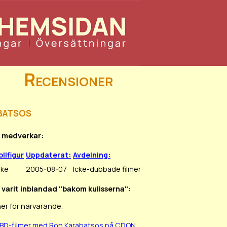
Recensioner
batsos
n medverkar:
ollfigur
Uppdaterat:
Avdelning:
ake
2005-08-07
Icke-dubbade filmer
n varit inblandad "bakom kulisserna":
er för närvarande.
/BD-filmer med Ron Karabatsos på CDON