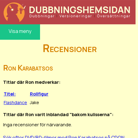
Visa meny
Recensioner
Ron Karabatsos
Titlar där Ron medverkar:
Titel:
Rollfigur
Flashdance
Jake
Titlar där Ron varit inblandad "bakom kulisserna":
Inga recensioner för närvarande.
Sök efter DVD/BD-filmer med Ron Karabatsos på CDON