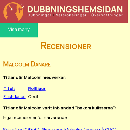
Visa meny
Recensioner
Malcolm Danare
Titlar där Malcolm medverkar:
Titel:
Rollfigur
Flashdance
Cecil
Titlar där Malcolm varit inblandad "bakom kulisserna":
Inga recensioner för närvarande.
Sök efter DVD/BD-filmer med Malcolm Danare på CDON