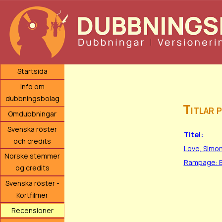
Startsida
Info om
dubbningsbolag
Titlar 
Omdubbningar
Svenska röster
Titel:
och credits
Love, Simo
Norske stemmer
Rampage: B
og credits
Svenska röster -
Kortfilmer
Recensioner