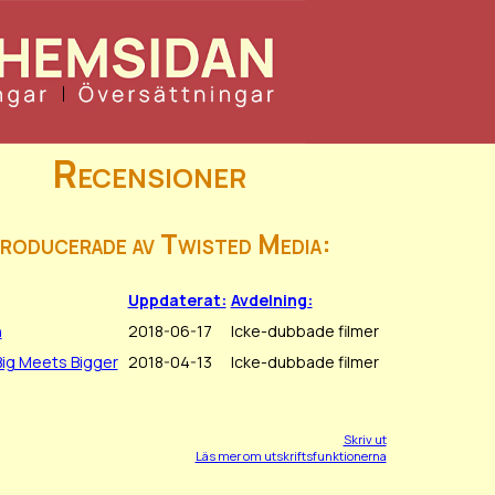
Recensioner
producerade av Twisted Media:
Uppdaterat:
Avdelning:
n
2018-06-17
Icke-dubbade filmer
ig Meets Bigger
2018-04-13
Icke-dubbade filmer
Skriv ut
Läs mer om utskriftsfunktionerna