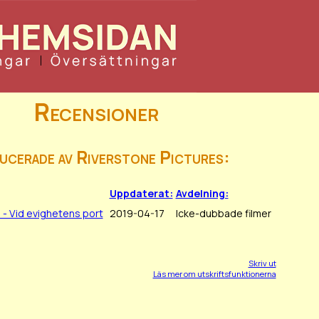
Recensioner
ucerade av Riverstone Pictures:
Uppdaterat:
Avdelning:
 - Vid evighetens port
2019-04-17
Icke-dubbade filmer
Skriv ut
Läs mer om utskriftsfunktionerna