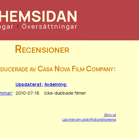
Recensioner
oducerade av Casa Nova Film Company:
Uppdaterat:
Avdelning:
ommar!
2010-07-16
Icke-dubbade filmer
Skriv ut
Läs mer om utskriftsfunktionerna