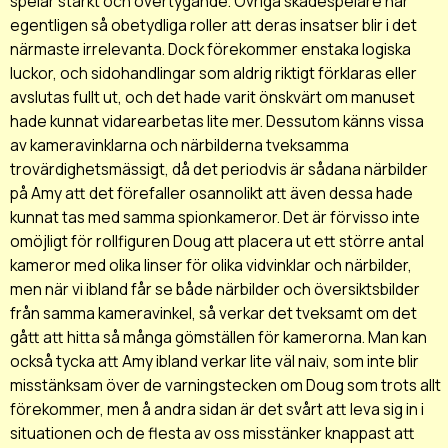
spelar starkt och övertygande. Övriga skådespelare har
egentligen så obetydliga roller att deras insatser blir i det
närmaste irrelevanta. Dock förekommer enstaka logiska
luckor, och sidohandlingar som aldrig riktigt förklaras eller
avslutas fullt ut, och det hade varit önskvärt om manuset
hade kunnat vidarearbetas lite mer. Dessutom känns vissa
av kameravinklarna och närbilderna tveksamma
trovärdighetsmässigt, då det periodvis är sådana närbilder
på Amy att det förefaller osannolikt att även dessa hade
kunnat tas med samma spionkameror. Det är förvisso inte
omöjligt för rollfiguren Doug att placera ut ett större antal
kameror med olika linser för olika vidvinklar och närbilder,
men när vi ibland får se både närbilder och översiktsbilder
från samma kameravinkel, så verkar det tveksamt om det
gått att hitta så många gömställen för kamerorna. Man kan
också tycka att Amy ibland verkar lite väl naiv, som inte blir
misstänksam över de varningstecken om Doug som trots allt
förekommer, men å andra sidan är det svårt att leva sig in i
situationen och de flesta av oss misstänker knappast att