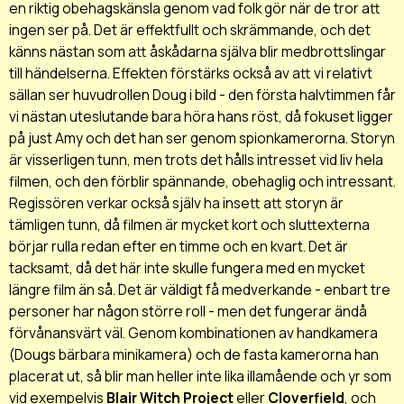
en riktig obehagskänsla genom vad folk gör när de tror att
ingen ser på. Det är effektfullt och skrämmande, och det
känns nästan som att åskådarna själva blir medbrottslingar
till händelserna. Effekten förstärks också av att vi relativt
sällan ser huvudrollen Doug i bild - den första halvtimmen får
vi nästan uteslutande bara höra hans röst, då fokuset ligger
på just Amy och det han ser genom spionkamerorna. Storyn
är visserligen tunn, men trots det hålls intresset vid liv hela
filmen, och den förblir spännande, obehaglig och intressant.
Regissören verkar också själv ha insett att storyn är
tämligen tunn, då filmen är mycket kort och sluttexterna
börjar rulla redan efter en timme och en kvart. Det är
tacksamt, då det här inte skulle fungera med en mycket
längre film än så. Det är väldigt få medverkande - enbart tre
personer har någon större roll - men det fungerar ändå
förvånansvärt väl. Genom kombinationen av handkamera
(Dougs bärbara minikamera) och de fasta kamerorna han
placerat ut, så blir man heller inte lika illamående och yr som
vid exempelvis
Blair Witch Project
eller
Cloverfield
, och