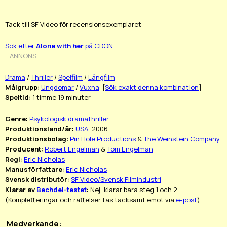
Tack till SF Video för recensionsexemplaret
Sök efter
Alone with her
på CDON
ANNONS
Drama
/
Thriller
/
Spelfilm
/
Långfilm
Målgrupp:
Ungdomar
/
Vuxna
[
Sök exakt denna kombination
]
Speltid:
1 timme 19 minuter
Genre:
Psykologisk dramathriller
Produktionsland/år:
USA
, 2006
Produktionsbolag:
Pin Hole Productions
&
The Weinstein Company
Producent:
Robert Engelman
&
Tom Engelman
Regi:
Eric Nicholas
Manusförfattare:
Eric Nicholas
Svensk distributör:
SF Video/Svensk Filmindustri
Klarar av
Bechdel-testet
:
Nej, klarar bara steg 1 och 2
(Kompletteringar och rättelser tas tacksamt emot via
e-post
)
Medverkande: