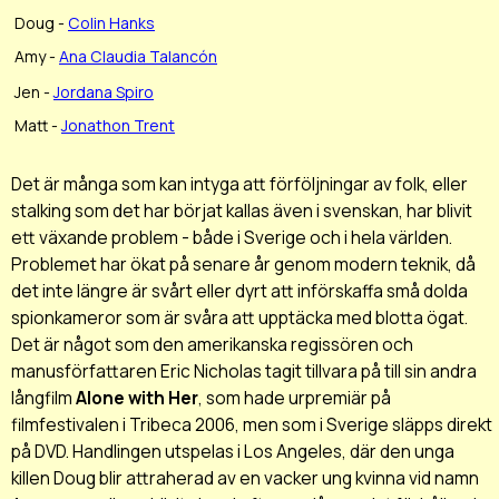
Doug -
Colin Hanks
Amy -
Ana Claudia Talancón
Jen -
Jordana Spiro
Matt -
Jonathon Trent
Det är många som kan intyga att förföljningar av folk, eller
stalking
som det har börjat kallas även i svenskan, har blivit
ett växande problem - både i Sverige och i hela världen.
Problemet har ökat på senare år genom modern teknik, då
det inte längre är svårt eller dyrt att införskaffa små dolda
spionkameror som är svåra att upptäcka med blotta ögat.
Det är något som den amerikanska regissören och
manusförfattaren Eric Nicholas tagit tillvara på till sin andra
långfilm
Alone with Her
, som hade urpremiär på
filmfestivalen i Tribeca 2006, men som i Sverige släpps direkt
på DVD. Handlingen utspelas i Los Angeles, där den unga
killen Doug blir attraherad av en vacker ung kvinna vid namn