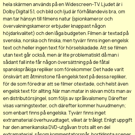
hela skärmen används på en Widescreen-TV. Ljudet är i
Dolby Digital 5.1, och bild och ljud är förhållandevis bra, om
man tar hänsyn till filmens natur (spionkameror och
övervakningskameror erbjuder knappast någon
höjdarkvalitet) och den låga budgeten. Filmen är textad på
svenska, norska och finska, men tyvärr finns ingen engelsk
text och heller ingen text för hörselskadade. Att se filmen
utan text går också, men är lite problematiskt då man i
sådant fall inte får någon översättning på de fåtal
spanskspråkiga repliker som förekommer. Det hade varit
önskvärt att åtminstone få engelsk text på dessa repliker,
för de som föredrar att se filmer otextade, och helst även
engelsk text för allting. När man matar in skivan möts man av
en distributörsjingel, som följs av språkvalsmeny. Därefter
visas varningstexter, och därefter kommer huvudmenyn;
som enbart finns på engelska. Tyvärr finns inget
extramaterial överhuvudtaget, vilket är tråkigt. Enligt uppgift
har den amerikanska DVD-utgåvan trots allt en del
extramaterial, såsom kommentatorspår, bortklippta scener