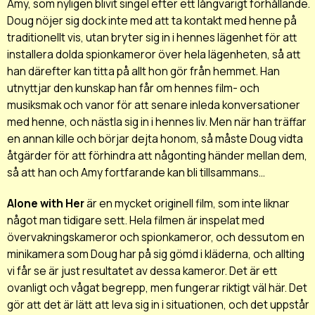
Amy, som nyligen blivit singel efter ett långvarigt förhållande.
Doug nöjer sig dock inte med att ta kontakt med henne på
traditionellt vis, utan bryter sig in i hennes lägenhet för att
installera dolda spionkameror över hela lägenheten, så att
han därefter kan titta på allt hon gör från hemmet. Han
utnyttjar den kunskap han får om hennes film- och
musiksmak och vanor för att senare inleda konversationer
med henne, och nästla sig in i hennes liv. Men när han träffar
en annan kille och börjar dejta honom, så måste Doug vidta
åtgärder för att förhindra att någonting händer mellan dem,
så att han och Amy fortfarande kan bli tillsammans...
Alone with Her
är en mycket originell film, som inte liknar
något man tidigare sett. Hela filmen är inspelat med
övervakningskameror och spionkameror, och dessutom en
minikamera som Doug har på sig gömd i kläderna, och allting
vi får se är just resultatet av dessa kameror. Det är ett
ovanligt och vågat begrepp, men fungerar riktigt väl här. Det
gör att det är lätt att leva sig in i situationen, och det uppstår