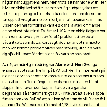
någon har buggat ens hem. Men trots allt har
Alone with Her
blivit en riktigt lyckad film, som trots låg budget lyckas att
erbjuda spänning och obehagskänslor, och som dessutom
tar upp ett viktigt ämne som förtjänar att uppmärksammas.
Visserligen har förföljning varit ett ganska återkommande
ämne bland inte minst TV-filmer i USA, men aldrig tidigare har
man kunnat leva sig in i och förstå problematiken på ett
sådant sätt som detta. Kort sagt, det här är det närmaste
man kan komma problematiken med stalking, utan att vare
sig själv bli utsatt för det eller själv vara en psykopat...
Av någon märklig anledning har
Alone with Her
i Sverige
enbart släppts som hyrfilm på DVD, och den har inte visats på
bio här. Förvisso är det här kanske inte den sortens film som
man vill se om flera gånger, men då merkostnaden för att
släppa filmer även som köpfilm torde vara ganska
begränsad, så är det märkligt att SF inte valt att även släppa
filmen som köp-DVD så att alla kan göra som de vill. Bilden är i
anamorfisk Widescreen i formatet 1,78:1, vilket innebär att