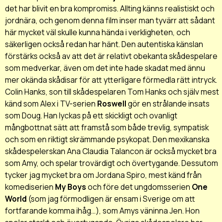
det har blivit en bra kompromiss. Allting känns realistiskt och
jordnära, och genom denna film inser man tyvärr att sådant
här mycket väl skulle kunna hända i verkligheten, och
säkerligen också redan har hänt. Den autentiska känslan
förstärks också av att det är relativt obekanta skådespelare
som medverkar, även om det inte hade skadat med ännu
mer okända skådisar för att ytterligare förmedla rätt intryck.
Colin Hanks, son till skådespelaren Tom Hanks och själv mest
känd som Alex i TV-serien
Roswell
gör en strålande insats
som Doug. Han lyckas på ett skickligt och ovanligt
mångbottnat sätt att framstå som både trevlig, sympatisk
och som en riktigt skrämmande psykopat. Den mexikanska
skådespelerskan Ana Claudia Talancon är också mycket bra
som Amy, och spelar trovärdigt och övertygande. Dessutom
tycker jag mycket bra om Jordana Spiro, mest känd från
komediserien
My Boys
och före det ungdomsserien
One
World
(som jag förmodligen är ensam i Sverige om att
fortfarande komma ihåg...), som Amys väninna Jen. Hon