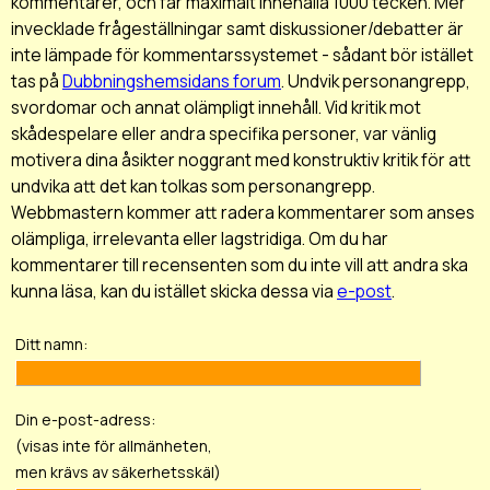
kommentarer, och får maximalt innehålla 1000 tecken. Mer
invecklade frågeställningar samt diskussioner/debatter är
inte lämpade för kommentarssystemet - sådant bör istället
tas på
Dubbningshemsidans forum
. Undvik personangrepp,
svordomar och annat olämpligt innehåll. Vid kritik mot
skådespelare eller andra specifika personer, var vänlig
motivera dina åsikter noggrant med konstruktiv kritik för att
undvika att det kan tolkas som personangrepp.
Webbmastern kommer att radera kommentarer som anses
olämpliga, irrelevanta eller lagstridiga. Om du har
kommentarer till recensenten som du inte vill att andra ska
kunna läsa, kan du istället skicka dessa via
e-post
.
Ditt namn:
Din e-post-adress:
(visas inte för allmänheten,
men krävs av säkerhetsskäl)