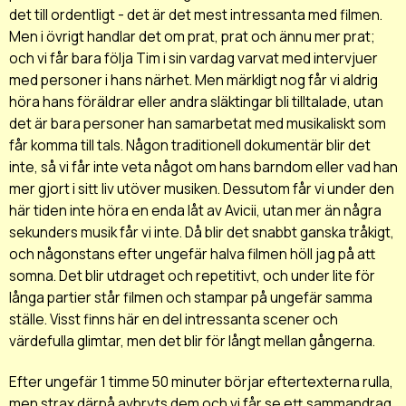
det till ordentligt - det är det mest intressanta med filmen.
Men i övrigt handlar det om prat, prat och ännu mer prat;
och vi får bara följa Tim i sin vardag varvat med intervjuer
med personer i hans närhet. Men märkligt nog får vi aldrig
höra hans föräldrar eller andra släktingar bli tilltalade, utan
det är bara personer han samarbetat med musikaliskt som
får komma till tals. Någon traditionell dokumentär blir det
inte, så vi får inte veta något om hans barndom eller vad han
mer gjort i sitt liv utöver musiken. Dessutom får vi under den
här tiden inte höra en enda låt av Avicii, utan mer än några
sekunders musik får vi inte. Då blir det snabbt ganska tråkigt,
och någonstans efter ungefär halva filmen höll jag på att
somna. Det blir utdraget och repetitivt, och under lite för
långa partier står filmen och stampar på ungefär samma
ställe. Visst finns här en del intressanta scener och
värdefulla glimtar, men det blir för långt mellan gångerna.
Efter ungefär 1 timme 50 minuter börjar eftertexterna rulla,
men strax därpå avbryts dem och vi får se ett sammandrag