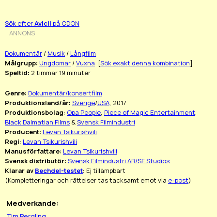
Sök efter
Avicii
på CDON
ANNONS
Dokumentär
/
Musik
/
Långfilm
Målgrupp:
Ungdomar
/
Vuxna
[
Sök exakt denna kombination
]
Speltid:
2 timmar 19 minuter
Genre:
Dokumentär/konsertfilm
Produktionsland/år:
Sverige
/
USA
, 2017
Produktionsbolag:
Opa People
,
Piece of Magic Entertainment
,
Black Dalmatian Films
&
Svensk Filmindustri
Producent:
Levan Tsikurishvili
Regi:
Levan Tsikurishvili
Manusförfattare:
Levan Tsikurishvili
Svensk distributör:
Svensk Filmindustri AB/SF Studios
Klarar av
Bechdel-testet
:
Ej tillämpbart
(Kompletteringar och rättelser tas tacksamt emot via
e-post
)
Medverkande:
Tim Bergling