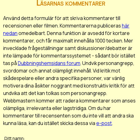
Läsarnas kommentarer
Använd detta formulär för att skriva kommentarer till
recensionen eller filmen. Kommentarerna publiceras
här
nedan
omedelbart. Denna funktion är avsedd för kortare
kommentarer, och får maximalt innehålla 1000 tecken. Mer
invecklade frågeställningar samt diskussioner/debatter är
inte lämpade för kommentarssystemet - sådant bör istället
tas på
Dubbningshemsidans forum
. Undvik personangrepp,
svordomar och annat olämpligt innehåll. Vid kritik mot
skådespelare eller andra specifika personer, var vänlig
motivera dina åsikter noggrant med konstruktiv kritik för att
undvika att det kan tolkas som personangrepp.
Webbmastern kommer att radera kommentarer som anses
olämpliga, irrelevanta eller lagstridiga. Om du har
kommentarer till recensenten som du inte vill att andra ska
kunna läsa, kan du istället skicka dessa via
e-post
.
Ditt namn: