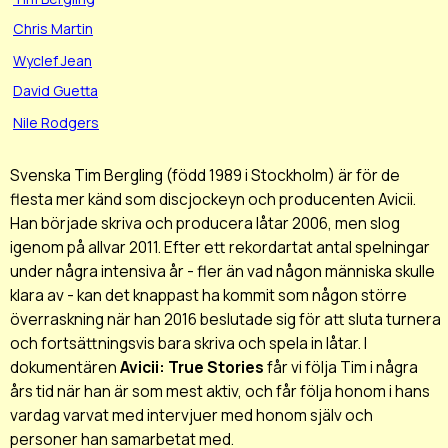
Chris Martin
Wyclef Jean
David Guetta
Nile Rodgers
Svenska Tim Bergling (född 1989 i Stockholm) är för de
flesta mer känd som discjockeyn och producenten Avicii.
Han började skriva och producera låtar 2006, men slog
igenom på allvar 2011. Efter ett rekordartat antal spelningar
under några intensiva år - fler än vad någon människa skulle
klara av - kan det knappast ha kommit som någon större
överraskning när han 2016 beslutade sig för att sluta turnera
och fortsättningsvis bara skriva och spela in låtar. I
dokumentären
Avicii: True Stories
får vi följa Tim i några
års tid när han är som mest aktiv, och får följa honom i hans
vardag varvat med intervjuer med honom själv och
personer han samarbetat med.