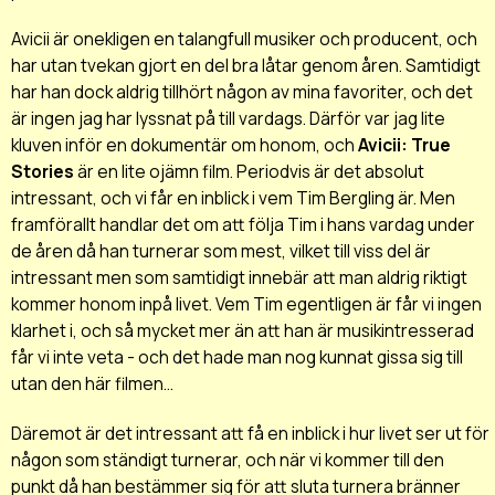
Avicii är onekligen en talangfull musiker och producent, och
har utan tvekan gjort en del bra låtar genom åren. Samtidigt
har han dock aldrig tillhört någon av mina favoriter, och det
är ingen jag har lyssnat på till vardags. Därför var jag lite
kluven inför en dokumentär om honom, och
Avicii: True
Stories
är en lite ojämn film. Periodvis är det absolut
intressant, och vi får en inblick i vem Tim Bergling är. Men
framförallt handlar det om att följa Tim i hans vardag under
de åren då han turnerar som mest, vilket till viss del är
intressant men som samtidigt innebär att man aldrig riktigt
kommer honom inpå livet. Vem Tim egentligen är får vi ingen
klarhet i, och så mycket mer än att han är musikintresserad
får vi inte veta - och det hade man nog kunnat gissa sig till
utan den här filmen...
Däremot är det intressant att få en inblick i hur livet ser ut för
någon som ständigt turnerar, och när vi kommer till den
punkt då han bestämmer sig för att sluta turnera bränner