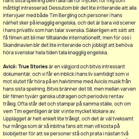
hans sista spelning blev i alla fall för mycket för mig som
måttligt intresserad. Dessutom blir det lite irriterande att alla
intervjuer med både Tim Bergling och personer i hans
närhet sker på knagglig engelska, och det är bara vid scener
i hans privatliv som han talar svenska. Säkerligen ett sätt att
få filmen att bli mer tilltalande internationellt, men för oss i
Skandinavien blir det lite irriterande och jobbigt att behöva
höra svenskar hela tiden tala knagglig engelska.
Avicii: True Stories
är en välgjord och bitvis intressant
dokumentär, och vi får en inblick i hans liv samtidigt som vi
mot slutet får höra på en halvtimme med Aviciis musik från
hans sista spelning. Bitvis bränner det till, men mellan varven
blir filmen tyvärr ganska utdragen och periodvis rentav
tråkig. Ofta står det och stampar på samma ställe, och om
vem Tim egentligen är blir vi inte mycket klokare av.
Upplägget är helt enkelt lite tråkigt, och det är väl tveksamt
hur många som är så inbitna fans att man vill kosta på
biobiljetter för att se personer stå och prata i nästan två