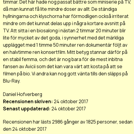
timmar. Det här hade nog passat bättre som miniserie på TV,
då man kunnat få lite mindre doser av allt. De ständiga
hyllningarna och klyschorna har förmodligen också irriterat
mindre om det kunnat delas upp i några kortare avsnitt på
TV. Att sitta i en biosalong i nästan 2 timmar 20 minuter blir
lite för mycket av det goda, i synnerhet med det märkliga
upplägget med 1 timme 50 minuter ren dokumentär följt av
en halvtimme ren konsertfilm. Mitt betyg stannar därför på
en stabil femma, och det är nog bara för de mest inbitna
fansen av Avicii som det kan vara värt att kosta på att se
filmen på bio. Vi andra kan nog gott vänta tills den släpps på
Blu-Ray.
Daniel Hofverberg
Recensionen skriven:
24 oktober 2017
Senast uppdaterad:
24 oktober 2017
Recensionen har lästs 2986 gånger av 1825 personer, sedan
den 24 oktober 2017