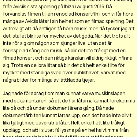
från Aviciis sista spelning på Ibiza i augusti 2016. Då
förvandlas filmen till en renodlad konsertfilm, och vi får höra
många av Aviciis låtar i sin helhet som en filmad spelning. Det
är trevligt att då äntligen få höra musik, men då tycker jag att
det istället blir lite för mycket av det goda. När det trots allt
inte rör sig om någon som sjunger live, utan det är
förinspelad sång och musik, så blir det lite tråkigt med en
filmad konsert och den riktiga känslan vill aldrig riktigt infinna
sig. Trots en del bra låtar så blir det då helt enkelt lite för
mycket med ständiga svep över publikhavet, varvat med
några bilder för många av lättklädda tjejer.
Jag hade föredragit om man kunnat varva musikinslagen
med dokumentären, så att de här låtarna kunnat förekomma
lite då och då under dokumentärens gång. Då hade
dokumentärbiten kunnat lättas upp, och det hade inte blivit
lika tjatigt med oavbrutna låtar. Helt enkelt ett lite tråkigt
upplägg, och att i slutet få lyssna på en hel halvtimme från