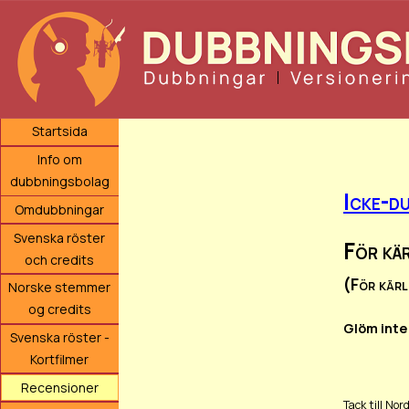
Startsida
Info om
dubbningsbolag
Icke-du
Omdubbningar
Svenska röster
För kä
och credits
(För kärl
Norske stemmer
og credits
Glöm inte
Svenska röster -
Kortfilmer
Recensioner
Tack till Nor