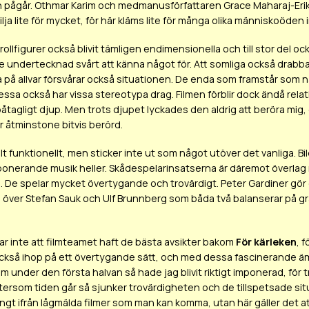
 pågår. Othmar Karim och medmanusförfattaren Grace Maharaj-Eriks
ilja lite för mycket, för här kläms lite för många olika människoöden in 
rollfigurer också blivit tämligen endimensionella och till stor del o
 undertecknad svårt att känna något för. Att somliga också drabbas 
ta på allvar försvårar också situationen. De enda som framstår so
ssa också har vissa stereotypa drag. Filmen förblir dock ändå rel
åtagligt djup. Men trots djupet lyckades den aldrig att beröra mig, o
är åtminstone bitvis berörd.
ullt funktionellt, men sticker inte ut som något utöver det vanliga.
mponerande musik heller. Skådespelarinsatserna är däremot överlag
. De spelar mycket övertygande och trovärdigt. Peter Gardiner gör
över Stefan Sauk och Ulf Brunnberg som båda två balanserar på grän
lar inte att filmteamet haft de bästa avsikter bakom
För kärleken
, 
ckså ihop på ett övertygande sätt, och med dessa fascinerande ämn
m under den första halvan så hade jag blivit riktigt imponerad, för tro
ftersom tiden går så sjunker trovärdigheten och de tillspetsade situ
långt ifrån lågmälda filmer som man kan komma, utan här gäller det a