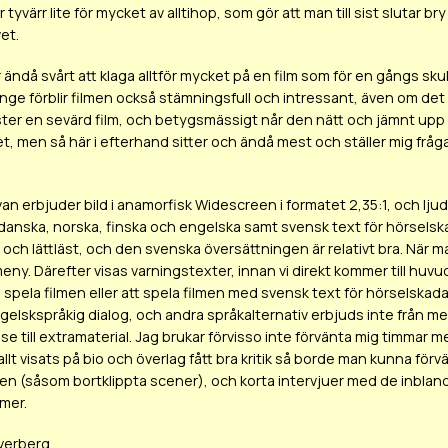
r tyvärr lite för mycket av alltihop, som gör att man till sist slutar bry
et.
 ändå svårt att klaga alltför mycket på en film som för en gångs skul
nge förblir filmen också stämningsfull och intressant, även om det in
ter en sevärd film, och betygsmässigt når den nätt och jämnt upp t
et, men så här i efterhand sitter och ändå mest och ställer mig frå
 erbjuder bild i anamorfisk Widescreen i formatet 2,35:1, och ljud i Do
danska, norska, finska och engelska samt svensk text för hörselska
 och lättläst, och den svenska översättningen är relativt bra. När m
eny. Därefter visas varningstexter, innan vi direkt kommer till hu
tt spela filmen eller att spela filmen med svensk text för hörselska
ngelskspråkig dialog, och andra språkalternativ erbjuds inte från m
se till extramaterial. Jag brukar förvisso inte förvänta mig timmar m
allt visats på bio och överlag fått bra kritik så borde man kunna fö
en (såsom bortklippta scener), och korta intervjuer med de inbland
lmer.
verberg