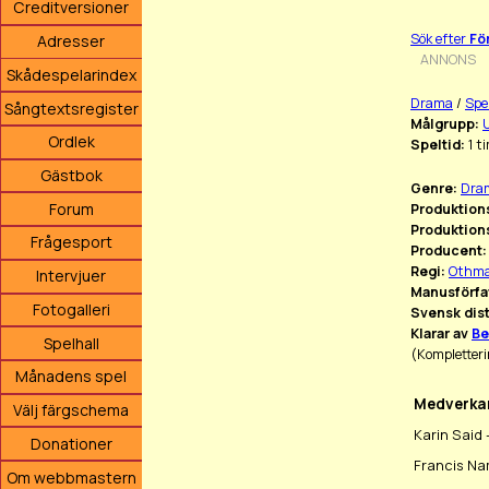
Creditversioner
Sök efter
Fö
Adresser
ANNONS
Skådespelarindex
Drama
/
Spe
Sångtextsregister
Målgrupp:
Ordlek
Speltid:
1 t
Gästbok
Genre:
Dra
Forum
Produktions
Produktion
Frågesport
Producent:
Regi:
Othma
Intervjuer
Manusförfa
Fotogalleri
Svensk dist
Klarar av
Be
Spelhall
(Kompletteri
Månadens spel
Medverka
Välj färgschema
Karin Said 
Donationer
Francis Na
Om webbmastern