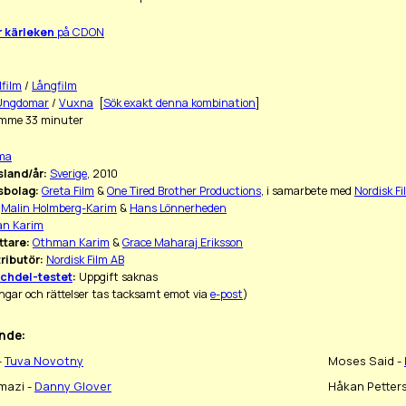
r kärleken
på CDON
lfilm
/
Långfilm
Ungdomar
/
Vuxna
[
Sök exakt denna kombination
]
imme 33 minuter
ma
land/år:
Sverige
, 2010
sbolag:
Greta Film
&
One Tired Brother Productions
, i samarbete med
Nordisk Fi
Malin Holmberg-Karim
&
Hans Lönnerheden
n Karim
ttare:
Othman Karim
&
Grace Maharaj Eriksson
ributör:
Nordisk Film AB
chdel-testet
:
Uppgift saknas
ngar och rättelser tas tacksamt emot via
e-post
)
nde:
-
Tuva Novotny
Moses Said -
mazi -
Danny Glover
Håkan Petter