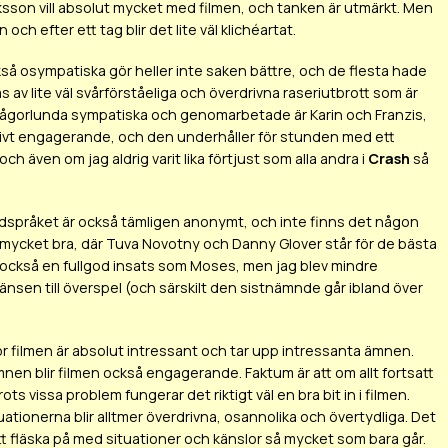
son vill absolut mycket med filmen, och tanken är utmärkt. Men
och efter ett tag blir det lite väl klichéartat.
ckså osympatiska gör heller inte saken bättre, och de flesta hade
av lite väl svårförståeliga och överdrivna raseriutbrott som är
m någorlunda sympatiska och genomarbetade är Karin och Franzis,
ativt engagerande, och den underhåller för stunden med ett
ch även om jag aldrig varit lika förtjust som alla andra i
Crash
så
 Bildspråket är också tämligen anonymt, och inte finns det någon
 mycket bra, där Tuva Novotny och Danny Glover står för de bästa
 också en fullgod insats som Moses, men jag blev mindre
sen till överspel (och särskilt den sistnämnde går ibland över
för filmen är absolut intressant och tar upp intressanta ämnen.
en blir filmen också engagerande. Faktum är att om allt fortsatt
ts vissa problem fungerar det riktigt väl en bra bit in i filmen.
ationerna blir alltmer överdrivna, osannolika och övertydliga. Det
tt fläska på med situationer och känslor så mycket som bara går.