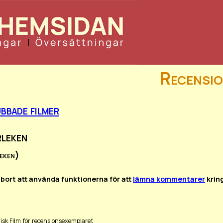
Recensio
bbade filmer
rleken
eken)
 bort att använda funktionerna för att
lämna kommentarer
krin
disk Film för recensionsexemplaret