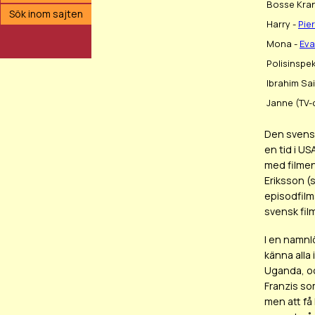
Bosse Kra
Sök inom sajten
Harry -
Pie
Mona -
Eva
Polisinspe
Ibrahim Sa
Janne (TV-
Den svensk
en tid i U
med filme
Eriksson (s
episodfilm
svensk fil
I en namnlö
känna alla
Uganda, oc
Franzis som
men att få 