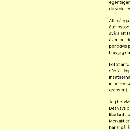
egentligen
de verkar v
Att många 
åtminstone
svåra att 
även om de
periodvis p
blev jag d
Fotot är f
särskilt i
insatserna
imponerad 
gränsen).
Jag betviv
Det vävs o
likadant so
Men allt e
här är så 