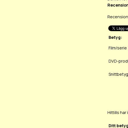
Recension
Recensione
Betyg:
Film/serie
DVD-prod
Snittbetyg
Hittills h
Ditt bety