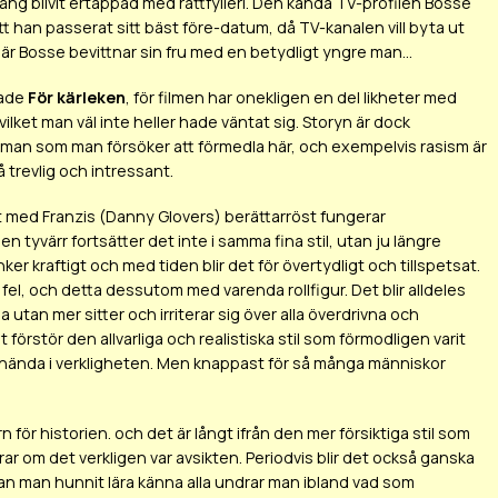
g blivit ertappad med rattfylleri. Den kända TV-profilen Bosse
t han passerat sitt bäst före-datum, då TV-kanalen vill byta ut
r Bosse bevittnar sin fru med en betydligt yngre man...
pade
För kärleken
, för filmen har onekligen en del likheter med
vilket man väl inte heller hade väntat sig. Storyn är dock
teman som man försöker att förmedla här, och exempelvis rasism är
så trevlig och intressant.
et med Franzis (Danny Glovers) berättarröst fungerar
 tyvärr fortsätter det inte i samma fina stil, utan ju längre
er kraftigt och med tiden blir det för övertydligt och tillspetsat.
fel, och detta dessutom med varenda rollfigur. Det blir alldeles
a utan mer sitter och irriterar sig över alla överdrivna och
rstör den allvarliga och realistiska stil som förmodligen varit
an hända i verkligheten. Men knappast för så många människor
 för historien. och det är långt ifrån den mer försiktiga stil som
ar om det verkligen var avsikten. Periodvis blir det också ganska
nan man hunnit lära känna alla undrar man ibland vad som