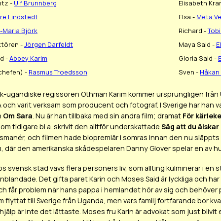
ntz -
Ulf Brunnberg
Elisabeth Kra
rre Lindstedt
Elsa -
Meta Ve
-Maria Björk
Richard -
Tobi
ktören -
Jörgen Darfeldt
Maya Said -
E
id -
Abbey Karim
Gloria Said -
chefen) -
Rasmus Troedsson
Sven -
Håkan
-ugandiske regissören Othman Karim kommer ursprungligen från Ug
SA och varit verksam som producent och fotograf. I Sverige har han
n
Om Sara
. Nu är han tillbaka med sin andra film; dramat
För kärlek
om tidigare bl.a. skrivit den alltför underskattade
Säg att du älskar
smanér, och filmen hade biopremiär i somras innan den nu släppts p
m, där den amerikanska skådespelaren Danny Glover spelar en av hu
s svensk stad vävs flera personers liv, som allting kulminerar i en stor
 inblandade. Det gifta paret Karin och Moses Said är lyckliga och ha
h får problem när hans pappa i hemlandet hör av sig och behöver pe
 flyttat till Sverige från Uganda, men vars familj fortfarande bor kv
hjälp är inte det lättaste. Moses fru Karin är advokat som just bliv