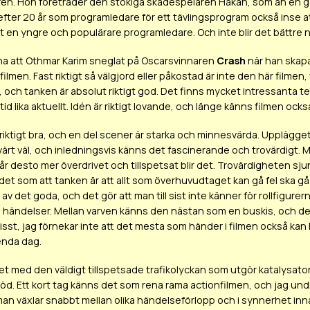
en. Hon företräder den stökiga skådespelaren Håkan, som än en gån
 efter 20 år som programledare för ett tävlingsprogram också inse at
en yngre och populärare programledare. Och inte blir det bättre nä
a att Othmar Karim sneglat på Oscarsvinnaren
Crash
när han ska
lmen. Fast riktigt så välgjord eller påkostad är inte den här filmen, 
, och tanken är absolut riktigt god. Det finns mycket intressanta 
lltid lika aktuellt. Idén är riktigt lovande, och länge känns filmen ock
 riktigt bra, och en del scener är starka och minnesvärda. Upplägg
ärt väl, och inledningsvis känns det fascinerande och trovärdigt. Men
r desto mer överdrivet och tillspetsat blir det. Trovärdigheten sjunk
det som att tanken är att allt som överhuvudtaget kan gå fel ska gå 
av det goda, och det gör att man till sist inte känner för rollfigurern
 händelser. Mellan varven känns den nästan som en buskis, och det fö
Visst, jag förnekar inte att det mesta som händer i filmen också k
enda dag.
det med den väldigt tillspetsade trafikolyckan som utgör katalysatorn
öd. Ett kort tag känns det som rena rama actionfilmen, och jag undr
 man växlar snabbt mellan olika händelseförlopp och i synnerhet in