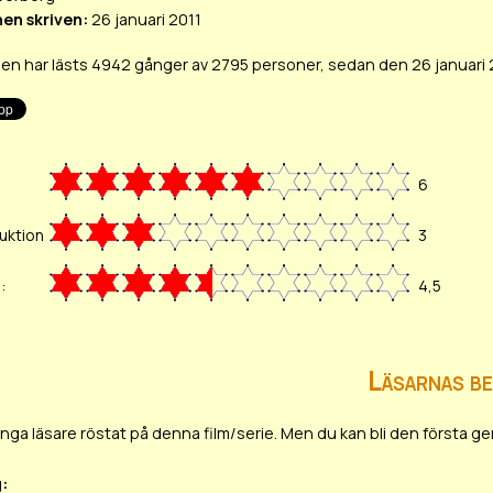
en skriven:
26 januari 2011
n har lästs 4942 gånger av 2795 personer, sedan den 26 januari 
6
uktion
3
:
4,5
Läsarnas b
ar inga läsare röstat på denna film/serie. Men du kan bli den första
g: