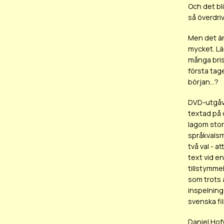
Och det bli
så överdriv
Men det är
mycket. Lä
många bris
första tag
början...?
DVD-utgåvan
textad på 
lagom stor
språkvalsm
två val - a
text vid e
tillstymmel
som trots 
inspelning
svenska fi
Daniel Hof