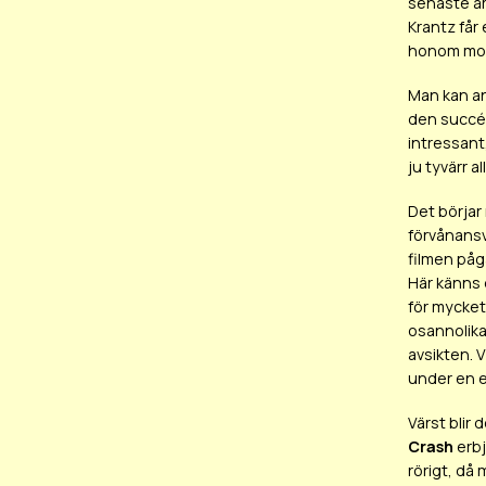
senaste år
Krantz får
honom mot 
Man kan an
den succéfi
intressant
ju tyvärr a
Det börjar
förvånansv
filmen pågå
Här känns 
för mycket 
osannolika
avsikten. 
under en 
Värst blir 
Crash
erbj
rörigt, då