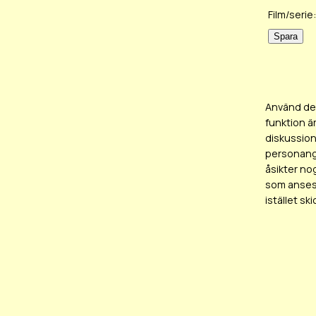
Film/serie:
Använd det
funktion ä
diskussion
personangr
åsikter no
som anses 
istället sk