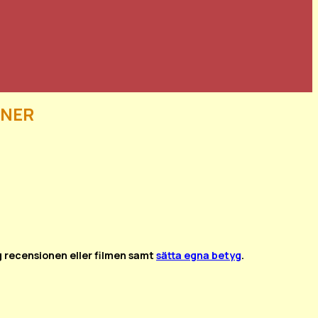
ner
g recensionen eller filmen samt
sätta egna betyg
.