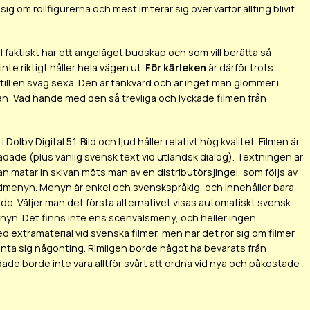
 sig om rollfigurerna och mest irriterar sig över varför allting blivit
l faktiskt har ett angeläget budskap och som vill berätta så
te riktigt håller hela vägen ut.
För kärleken
är därför trots
ill en svag sexa. Den är tänkvärd och är inget man glömmer i
gan: Vad hände med den så trevliga och lyckade filmen från
lby Digital 5.1. Bild och ljud håller relativt hög kvalitet. Filmen är
dade (plus vanlig svensk text vid utländsk dialog). Textningen är
an matar in skivan möts man av en distributörsjingel, som följs av
vudmenyn. Menyn är enkel och svenskspråkig, och innehåller bara
dade. Väljer man det första alternativet visas automatiskt svensk
enyn. Det finns inte ens scenvalsmeny, och heller ingen
ed extramaterial vid svenska filmer, men när det rör sig om filmer
rvänta sig någonting. Rimligen borde något ha bevarats från
ade borde inte vara alltför svårt att ordna vid nya och påkostade