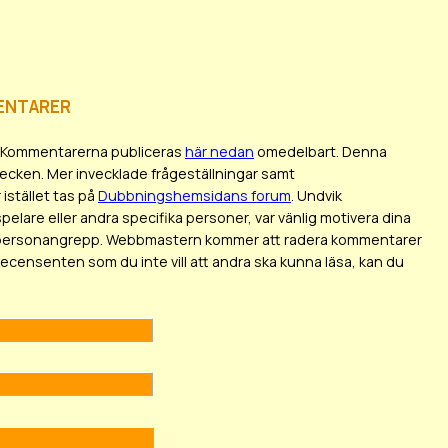
entarer
en. Kommentarerna publiceras
här nedan
omedelbart. Denna
tecken. Mer invecklade frågeställningar samt
istället tas på
Dubbningshemsidans forum
. Undvik
elare eller andra specifika personer, var vänlig motivera dina
 som personangrepp. Webbmastern kommer att radera kommentarer
 recensenten som du inte vill att andra ska kunna läsa, kan du