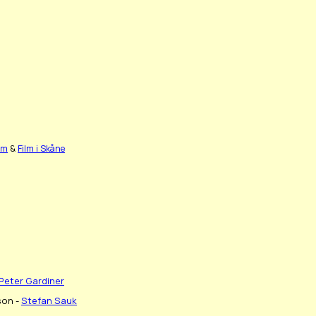
lm
&
Film i Skåne
Peter Gardiner
son -
Stefan Sauk