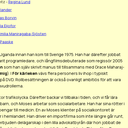
ntz -
Regina Lund
lander
as Borvin
lla Ejiofor
Emilia Maniragaba-Sjösten
 Paaske
anda innan han kom till Sverige 1975. Han har därefter jobbat
 varit programledare, och långfilmsdebuterade som regissör 2005
en
som han själv skrivit manus till tillsammans med Grace Maharaj-
 mig
). I
För kärleken
vävs flera personers liv ihop i typiskt
å DVD. Rollbesättningen är också ovanligt ambitiös för att vara
vudrollerna.
 trafikolycka. Därefter backar vi tillbaka i tiden, och vi får lära
r barn, och Moses arbetar som socialarbetare. Han har sina rötter i
ngar till medicin. En av Moses klienter på socialkontoret är
ar i hemlandet. Han driver en importfirma som inte längre går runt,
it erbjuden delägarskap i den lilla advokatbyrån där hon jobbat de