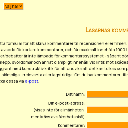
Läsarnas komm
ta formulär för att skriva kommentarer till recensionen eller film
r avsedd för kortare kommentarer, och får maximalt innehålla 1000 
er/debatter är inte lämpade för kommentarssystemet - sådant bör 
epp, svordomar och annat olämpligt innehåll. Vid kritik mot skådesp
ggrant med konstruktiv kritik för att undvika att det kan tolkas
olämpliga, irrelevanta eller lagstridiga. Om du har kommentarer till
icka dessa via
e-post
.
Ditt namn:
Din e-post-adress:
(visas inte för allmänheten,
men krävs av säkerhetsskäl)
Kommentarer: