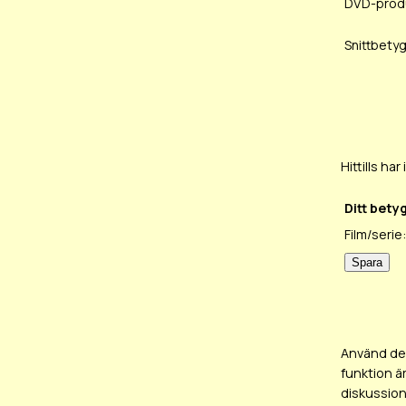
DVD-prod
Snittbetyg
Hittills h
Ditt bety
Film/serie:
Använd det
funktion ä
diskussion