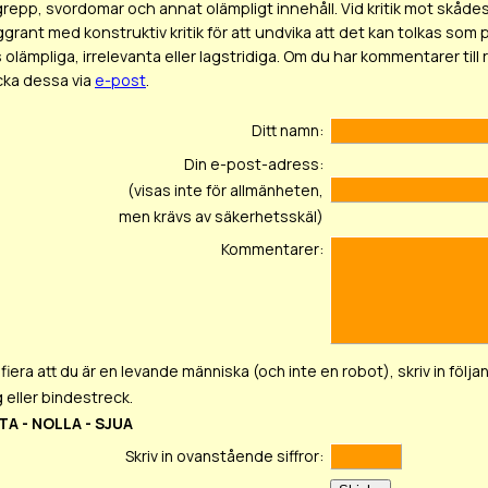
epp, svordomar och annat olämpligt innehåll. Vid kritik mot skådesp
ggrant med konstruktiv kritik för att undvika att det kan tolkas
olämpliga, irrelevanta eller lagstridiga. Om du har kommentarer till
icka dessa via
e-post
.
Ditt namn:
Din e-post-adress:
(visas inte för allmänheten,
men krävs av säkerhetsskäl)
Kommentarer:
ifiera att du är en levande människa (och inte en robot), skriv in följan
 eller bindestreck.
TA - NOLLA - SJUA
Skriv in ovanstående siffror: