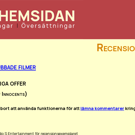
Recensio
bbade filmer
iga offer
f Innocents)
 bort att använda funktionerna för att
lämna kommentarer
krin
udio S Entertainment för recensionsexemplaret