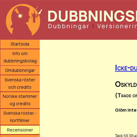
Startsida
Info om
dubbningsbolag
Icke-du
Omdubbningar
Svenska röster
Oskyld
och credits
(Trade o
Norske stemmer
og credits
Glöm inte
Svenska röster -
Kortfilmer
Recensioner
Tack till St