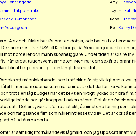
haya Pansringarm
Amy -
Thawan
tanin Pitakporntrakul
Tuyen -
Fah Ni
Deedee Kumphasee
Kosal -
Teeraw
an Yousagoon
Be -
Xanny Di
paret Alex och Claire har förlorat en dotter, och har nu blivit eng
. De har nu rest från USA till Kambodja, då Alex som jobbar för en
till mot bordeller och människosmugglare. Under tiden är Claire friv
t fly från prostitutionsverksamheten. Men när den sexåriga grannflic
e blir allting personligt; och långt ifrån riskfritt.
förneka att människohandel och trafficking är ett viktigt och allv
 fåtal filmer som uppmärksammar ämnet är det därför lika välkomme
och trots en låg budget har det blivit en riktigt lyckad och bra fil
verkliga händelser gör knappast saken sämre. Det är en fascinerand
at sätt. Det är tyvärr alltför realistiskt, åtminstone för mig som 
 och fängslande film som håller intresset vid liv. Det är också berör
t att hålla tårarna borta.
offer
är samtidigt förhållandevis lågmäld, och jag uppskattar att 