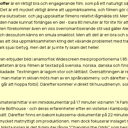
offer
är en riktigt bra och engagerande film, som på ett naturligt
Det är ett mycket viktigt ämne att uppmärksamma, och filmen gör det på
na slutsatser, och jag uppskattar filmens relativt lågmälda stil. Men
den hade kunnat förlängas en del - bara 80 minuter är för lite för at
ällen förekommer även en viss överromantiserande stil vad gäller Alex
ch dessutom känns en smula smaklöst. Men att det är en bra och se
kas att öka uppmärksamheten kring det växande problemet med traff
k sjua i betyg, men det är ju inte fy skam det heller.
n erbjuder bild i anamorfisk Widescreen med proportionerna 1,85:1. L
aliteten är bra. Filmen är textad på svenska, norska, danska och fin
skadade. Textningen är lagom stor och lättläst. Översättningen är r
är man matar in skivan möts man av en språkvalsmeny, och därefter vi
 går att hoppa förbi). Därefter kommer vi direkt till huvudmenyn, so
aterial hittar vi en minidokumentär på 17 minuter vid namn "A Fami
aurie Bolthouse - och deras erfarenheter efter en vistelse i Kambodja
 sätt. Därefter finns en bakom kulisserna-dokumentär på 22 minuter
a mycket matnyttigt om produktionen, men dock fokuserar inslage
. Nästa inslag är det 9 minuter långa "Changing the Odds", som be