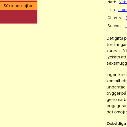
Nath -
Vit
Sök inom sajten
Lieu -
Jiran
Chantra -
Sophea -
J
Det gifta 
tonåringar
kunna slå 
lyckats at
sexsmugglar
Ingen kan 
kommit ett
undantag, 
bygger på 
genomarbet
engagerande
det omöjlig
Oskyldiga 