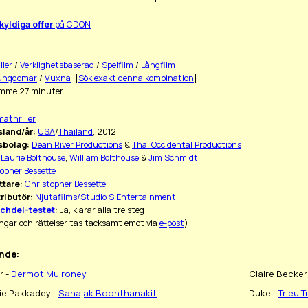
kyldiga offer
på CDON
ller
/
Verklighetsbaserad
/
Spelfilm
/
Långfilm
Ungdomar
/
Vuxna
[
Sök exakt denna kombination
]
imme 27 minuter
athriller
land/år:
USA
/
Thailand
, 2012
sbolag:
Dean River Productions
&
Thai Occidental Productions
Laurie Bolthouse
,
William Bolthouse
&
Jim Schmidt
opher Bessette
ttare:
Christopher Bessette
ributör:
Njutafilms/Studio S Entertainment
chdel-testet
:
Ja, klarar alla tre steg
ngar och rättelser tas tacksamt emot via
e-post
)
nde:
r -
Dermot Mulroney
Claire Becker
ie Pakkadey -
Sahajak Boonthanakit
Duke -
Trieu T