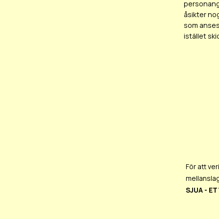
personangr
åsikter no
som anses 
istället sk
För att ver
mellanslag
SJUA - ET