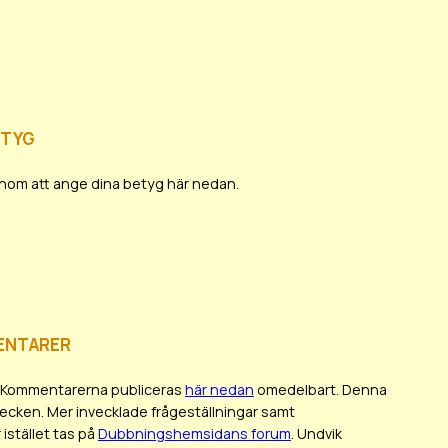
etyg
 genom att ange dina betyg här nedan.
entarer
en. Kommentarerna publiceras
här nedan
omedelbart. Denna
tecken. Mer invecklade frågeställningar samt
istället tas på
Dubbningshemsidans forum
. Undvik