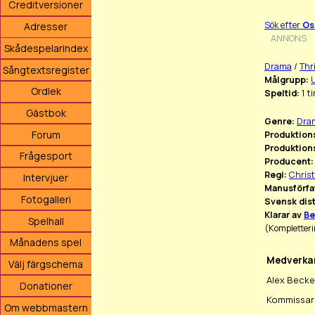
Creditversioner
Sök efter
Os
Adresser
ANNONS
Skådespelarindex
Drama
/
Thri
Sångtextsregister
Målgrupp:
Ordlek
Speltid:
1 t
Gästbok
Genre:
Dram
Forum
Produktions
Produktion
Frågesport
Producent:
Regi:
Christ
Intervjuer
Manusförfa
Fotogalleri
Svensk dist
Klarar av
Be
Spelhall
(Kompletteri
Månadens spel
Medverka
Välj färgschema
Alex Becke
Donationer
Kommissar
Om webbmastern