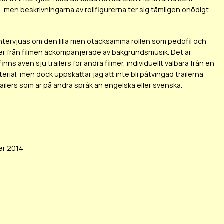
t, men beskrivningarna av rollfigurerna ter sig tämligen onödigt
intervjuas om den lilla men otacksamma rollen som pedofil och
ilder från filmen ackompanjerade av bakgrundsmusik. Det är
ns även sju trailers för andra filmer, individuellt valbara från en
ial, men dock uppskattar jag att inte bli påtvingad trailerna
ailers som är på andra språk än engelska eller svenska.
er 2014