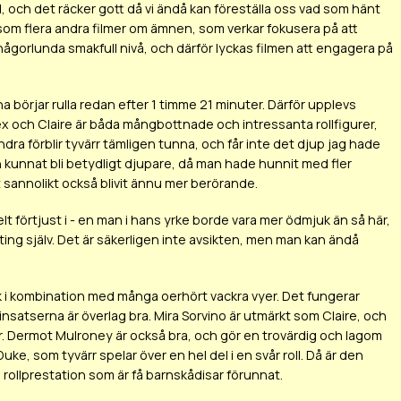
, och det räcker gott då vi ändå kan föreställa oss vad som hänt
 som flera andra filmer om ämnen, som verkar fokusera på att
någorlunda smakfull nivå, och därför lyckas filmen att engagera på
a börjar rulla redan efter 1 timme 21 minuter. Därför upplevs
Alex och Claire är båda mångbottnade och intressanta rollfigurer,
ra förblir tyvärr tämligen tunna, och får inte det djup jag hade
kunnat bli betydligt djupare, då man hade hunnit med fler
 sannolikt också blivit ännu mer berörande.
elt förtjust i - en man i hans yrke borde vara mer ödmjuk än så här,
ting själv. Det är säkerligen inte avsikten, men man kan ändå
råk i kombination med många oerhört vackra vyer. Det fungerar
satserna är överlag bra. Mira Sorvino är utmärkt som Claire, och
nér. Dermot Mulroney är också bra, och gör en trovärdig och lagom
ke, som tyvärr spelar över en hel del i en svår roll. Då är den
rollprestation som är få barnskådisar förunnat.