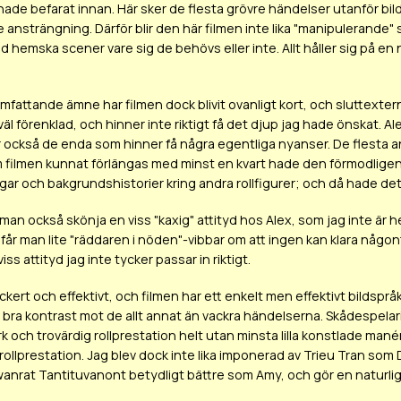
hade befarat innan. Här sker de flesta grövre händelser utanför bild
e ansträngning. Därför blir den här filmen inte lika "manipulerande"
 hemska scener vare sig de behövs eller inte. Allt håller sig på en 
omfattande ämne har filmen dock blivit ovanligt kort, och sluttextern
 väl förenklad, och hinner inte riktigt få det djup jag hade önskat. 
 också de enda som hinner få några egentliga nyanser. De flesta and
 filmen kunnat förlängas med minst en kvart hade den förmodligen 
gar och bakgrundshistorier kring andra rollfigurer; och då hade det
man också skönja en viss "kaxig" attityd hos Alex, som jag inte är h
 får man lite "räddaren i nöden"-vibbar om att ingen kan klara någon
iss attityd jag inte tycker passar in riktigt.
ackert och effektivt, och filmen har ett enkelt men effektivt bildsp
bra kontrast mot de allt annat än vackra händelserna. Skådespelarin
rk och trovärdig rollprestation helt utan minsta lilla konstlade ma
llprestation. Jag blev dock inte lika imponerad av Trieu Tran som Du
nrat Tantituvanont betydligt bättre som Amy, och gör en naturlig 