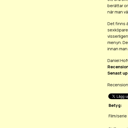
berättar o
när man väl
Det finns 
sexköpare.
visserligen
menyn. Det
innan man 
Daniel Hof
Recension
Senast up
Recension
Betyg:
Film/serie