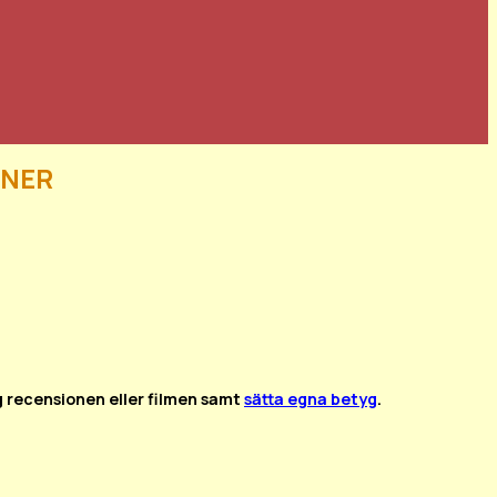
ner
g recensionen eller filmen samt
sätta egna betyg
.