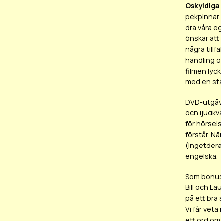
Oskyldiga 
pekpinnar. 
dra våra eg
önskar att 
några tillf
handling o
filmen lyc
med en star
DVD-utgåva
och ljudkv
för hörsel
förstår. N
(ingetdera
engelska.
Som bonusm
Bill och L
på ett bra
Vi får vet
ett ord om