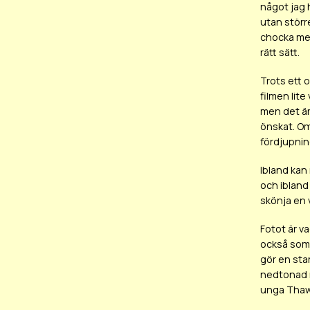
något jag 
utan störr
chocka med
rätt sätt.
Trots ett 
filmen lite
men det är
önskat. Om
fördjupnin
Ibland kan 
och ibland
skönja en v
Fotot är v
också som 
gör en sta
nedtonad ro
unga Thawa