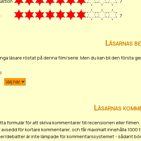
uktion
7
:
7
Läsarnas b
ar inga läsare röstat på denna film/serie. Men du kan bli den första
g:
Läsarnas komm
ta formulär för att skriva kommentarer till recensionen eller film
r avsedd för kortare kommentarer, och får maximalt innehålla 1000 
er/debatter är inte lämpade för kommentarssystemet - sådant bör 