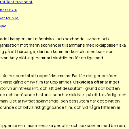
rat Tantituvanont
lratsirikul
at Mulvilai
sjad
agerade i kampen mot människo- och sexhandel av barn och
 organisation mot människohandel tillsammans med lokalpolisen ska
illig på ett härbärge, där hon kommer i kontakt med barn som
kan Amy plötsligt hamnar i skottlinjen för en liga med
arligt ämne, som tål att uppmärksammas. Fastän det genom åren
t varje gång en ny film tar upp ämnet.
Oskyldiga offer
är inget
m. Storyn är intressant, och att det dessutom i grund och botten
e och berörande historia, som har skildrats på ett trovärdigt och
lekman. Det är hyfsat spännande, och dessutom har det blivit en
ande och bitvis riktigt gripande film, och vid några tillfällen är
vi slipper se en massa hemska pedofili- och sexscener med barnen;