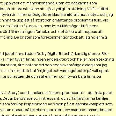
 sätt upplyser om människohandel utan att det känns som
 ett bra sätt utan att själv tydligt ta ställning. Vi får istället
 tyvärr är filmen onödigt förenklad, framförallt mot slutet, och jag
t hinna ta upp ett så stort och omfattande problem till fullo. Vid
 och Claires äktenskap, som inte tillför något till filmens
värd film kan ingen förneka, och det är bara att hoppas att
icking. De brister som förekommer gör dock att jag nöjer mig
judet finns i både Dolby Digital 5.1 och 2-kanalig stereo. Bild-
ska; men tyvärr finns ingen engelsk text och heller ingen textning
elativt bra, åtminstone vid den engelskspråkiga dialog som jag
sas en kort distributörsjingel och varningstexter på valt språk
m är stillastående och stilren men som tyvärr bara finns på
ly\'s Story", som handlar om filmens producenter - det äkta paret
. Det är berörande och intressant, och vi får lära känna familjen
, som tar upp inspelningen av filmen på ett ganska komplett sätt.
t nästan enbart på tekniska aspekter; och manuset nämns knappt
står av intervjuer med de båda huvudrollsinnehavarna som