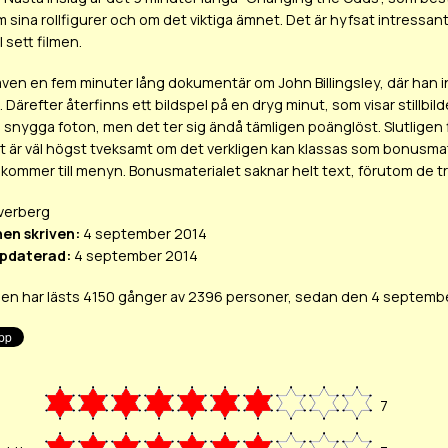
m sina rollfigurer och om det viktiga ämnet. Det är hyfsat intressan
 sett filmen.
även en fem minuter lång dokumentär om John Billingsley, där han 
 Därefter återfinns ett bildspel på en dryg minut, som visar stillb
 snygga foton, men det ter sig ändå tämligen poänglöst. Slutligen fin
 är väl högst tveksamt om det verkligen kan klassas som bonusmater
kommer till menyn. Bonusmaterialet saknar helt text, förutom de tr
verberg
en skriven:
4 september 2014
pdaterad:
4 september 2014
en har lästs 4150 gånger av 2396 personer, sedan den 4 septemb
7