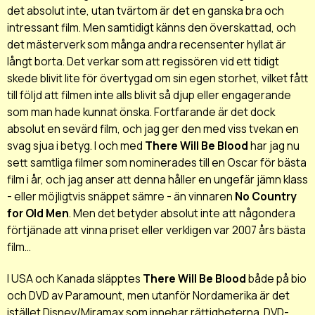
det absolut inte, utan tvärtom är det en ganska bra och
intressant film. Men samtidigt känns den överskattad, och
det mästerverk som många andra recensenter hyllat är
långt borta. Det verkar som att regissören vid ett tidigt
skede blivit lite för övertygad om sin egen storhet, vilket fått
till följd att filmen inte alls blivit så djup eller engagerande
som man hade kunnat önska. Fortfarande är det dock
absolut en sevärd film, och jag ger den med viss tvekan en
svag sjua i betyg. I och med
There Will Be Blood
har jag nu
sett samtliga filmer som nominerades till en Oscar för bästa
film i år, och jag anser att denna håller en ungefär jämn klass
- eller möjligtvis snäppet sämre - än vinnaren
No Country
for Old Men
. Men det betyder absolut inte att någondera
förtjänade att vinna priset eller verkligen var 2007 års bästa
film...
I USA och Kanada släpptes
There Will Be Blood
både på bio
och DVD av Paramount, men utanför Nordamerika är det
istället Disney/Miramax som innehar rättigheterna. DVD-