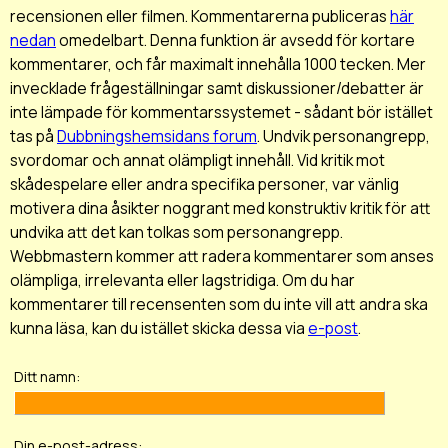
recensionen eller filmen. Kommentarerna publiceras
här
nedan
omedelbart. Denna funktion är avsedd för kortare
kommentarer, och får maximalt innehålla 1000 tecken. Mer
invecklade frågeställningar samt diskussioner/debatter är
inte lämpade för kommentarssystemet - sådant bör istället
tas på
Dubbningshemsidans forum
. Undvik personangrepp,
svordomar och annat olämpligt innehåll. Vid kritik mot
skådespelare eller andra specifika personer, var vänlig
motivera dina åsikter noggrant med konstruktiv kritik för att
undvika att det kan tolkas som personangrepp.
Webbmastern kommer att radera kommentarer som anses
olämpliga, irrelevanta eller lagstridiga. Om du har
kommentarer till recensenten som du inte vill att andra ska
kunna läsa, kan du istället skicka dessa via
e-post
.
Ditt namn:
Din e-post-adress: