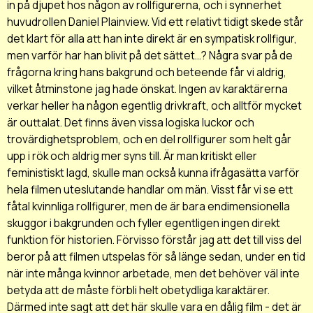
in på djupet hos någon av rollfigurerna, och i synnerhet
huvudrollen Daniel Plainview. Vid ett relativt tidigt skede står
det klart för alla att han inte direkt är en sympatisk rollfigur,
men varför har han blivit på det sättet...? Några svar på de
frågorna kring hans bakgrund och beteende får vi aldrig,
vilket åtminstone jag hade önskat. Ingen av karaktärerna
verkar heller ha någon egentlig drivkraft, och alltför mycket
är outtalat. Det finns även vissa logiska luckor och
trovärdighetsproblem, och en del rollfigurer som helt går
upp i rök och aldrig mer syns till. Är man kritiskt eller
feministiskt lagd, skulle man också kunna ifrågasätta varför
hela filmen uteslutande handlar om män. Visst får vi se ett
fåtal kvinnliga rollfigurer, men de är bara endimensionella
skuggor i bakgrunden och fyller egentligen ingen direkt
funktion för historien. Förvisso förstår jag att det till viss del
beror på att filmen utspelas för så länge sedan, under en tid
när inte många kvinnor arbetade, men det behöver väl inte
betyda att de måste förbli helt obetydliga karaktärer.
Därmed inte sagt att det här skulle vara en dålig film - det är