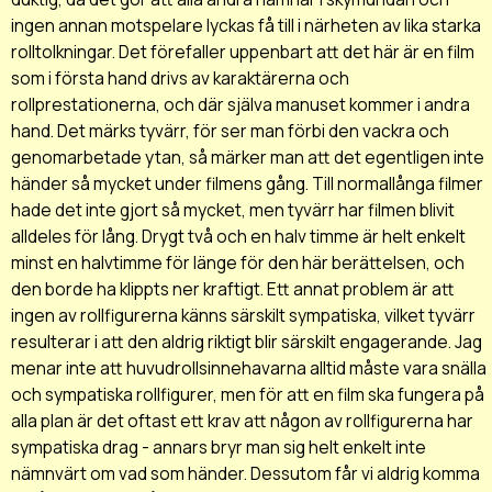
ingen annan motspelare lyckas få till i närheten av lika starka
rolltolkningar. Det förefaller uppenbart att det här är en film
som i första hand drivs av karaktärerna och
rollprestationerna, och där själva manuset kommer i andra
hand. Det märks tyvärr, för ser man förbi den vackra och
genomarbetade ytan, så märker man att det egentligen inte
händer så mycket under filmens gång. Till normallånga filmer
hade det inte gjort så mycket, men tyvärr har filmen blivit
alldeles för lång. Drygt två och en halv timme är helt enkelt
minst en halvtimme för länge för den här berättelsen, och
den borde ha klippts ner kraftigt. Ett annat problem är att
ingen av rollfigurerna känns särskilt sympatiska, vilket tyvärr
resulterar i att den aldrig riktigt blir särskilt engagerande. Jag
menar inte att huvudrollsinnehavarna alltid måste vara snälla
och sympatiska rollfigurer, men för att en film ska fungera på
alla plan är det oftast ett krav att någon av rollfigurerna har
sympatiska drag - annars bryr man sig helt enkelt inte
nämnvärt om vad som händer. Dessutom får vi aldrig komma