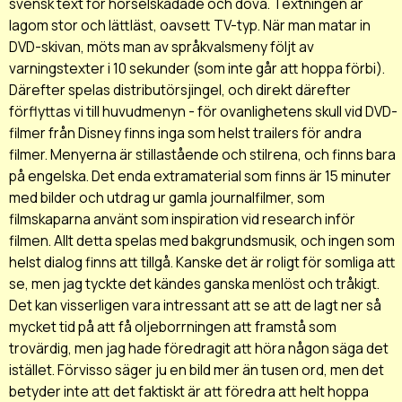
svensk text för hörselskadade och döva. Textningen är
lagom stor och lättläst, oavsett TV-typ. När man matar in
DVD-skivan, möts man av språkvalsmeny följt av
varningstexter i 10 sekunder (som inte går att hoppa förbi).
Därefter spelas distributörsjingel, och direkt därefter
förflyttas vi till huvudmenyn - för ovanlighetens skull vid DVD-
filmer från Disney finns inga som helst trailers för andra
filmer. Menyerna är stillastående och stilrena, och finns bara
på engelska. Det enda extramaterial som finns är 15 minuter
med bilder och utdrag ur gamla journalfilmer, som
filmskaparna använt som inspiration vid research inför
filmen. Allt detta spelas med bakgrundsmusik, och ingen som
helst dialog finns att tillgå. Kanske det är roligt för somliga att
se, men jag tyckte det kändes ganska menlöst och tråkigt.
Det kan visserligen vara intressant att se att de lagt ner så
mycket tid på att få oljeborrningen att framstå som
trovärdig, men jag hade föredragit att höra någon säga det
istället. Förvisso säger ju en bild mer än tusen ord, men det
betyder inte att det faktiskt är att föredra att helt hoppa