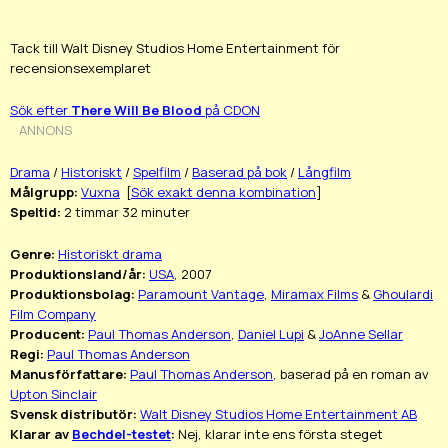
Tack till Walt Disney Studios Home Entertainment för
recensionsexemplaret
Sök efter
There Will Be Blood
på CDON
ANNONS
Drama
/
Historiskt
/
Spelfilm
/
Baserad på bok
/
Långfilm
Målgrupp:
Vuxna
[
Sök exakt denna kombination
]
Speltid:
2 timmar 32 minuter
Genre:
Historiskt drama
Produktionsland/år:
USA
, 2007
Produktionsbolag:
Paramount Vantage
,
Miramax Films
&
Ghoulardi
Film Company
Producent:
Paul Thomas Anderson
,
Daniel Lupi
&
JoAnne Sellar
Regi:
Paul Thomas Anderson
Manusförfattare:
Paul Thomas Anderson
, baserad på en roman av
Upton Sinclair
Svensk distributör:
Walt Disney Studios Home Entertainment AB
Klarar av
Bechdel-testet
:
Nej, klarar inte ens första steget