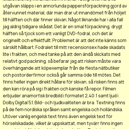
utgåvan släpps i en annorlunda pappersförpackning gjord av
återvunnet material, där man drar ut innandömet från höljet
till hälften och där finner skivan. Något liknande har i alla fall
jag aldrig tidigare skådat. Det är en smal förpackning, drygt
hälften så tjock som ett vanligt DVD-fodral, och det är
originellt och effektfullt. Problemet är att det inte känns som
särskilt hållbart. Fodralet till mitt recensionsex hade skadats
lite i frakten, och med tanke på att den ändå skickats med
relativt god packning, så befarar jag att risken måste vara
överhängande att köpexemplar från de flesta nätbutiker
och postorderfirmor också går samma öde till mötes. Det
finns heller ingen direkt hållare för skivan, så risken finns att
den kan röra på sig i frakten och kanske få repor. Filmen
erbjuder anamorfisk bredbild i formatet 2,40:1 samt ljud i
Dolby Digital 5.1. Bild- och ljudkvaliteten är bra. Textning finns
på de fem nordiska språken samt engelska och holländska.
Utöver vanlig engelsk text finns även engelsk text för
hörselskadade, vilket är uppskattat, men tyvärr finns ingen