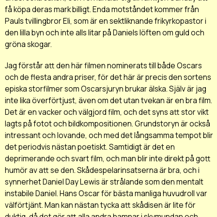
få köpa deras mark billigt. Enda motståndet kommer från
Pauls tvillingbror Eli, som är en sektliknande frikyrkopastor i
den lilla byn och inte alls litar på Daniels löften om guld och
gröna skogar.
Jag förstår att den här filmen nominerats till både Oscars
och de flesta andra priser, för det här är precis den sortens
episka storfilmer som Oscarsjuryn brukar älska. Själv är jag
inte lika överförtjust, även om det utan tvekan är en bra film.
Det är en vacker och välgjord film, och det syns att stor vikt
lagts på fotot och bildkompositionen. Grundstoryn är också
intressant och lovande, och med det långsamma tempot blir
det periodvis nästan poetiskt. Samtidigt är det en
deprimerande och svart film, och man blir inte direkt på gott
humör av att se den. Skådespelarinsatserna är bra, och i
synnerhet Daniel Day Lewis är strålande som den mentalt
instabile Daniel. Hans Oscar för bästa manliga huvudroll var
välförtjänt. Man kan nästan tycka att skådisen är lite för
duktig, då det gör att alla andra hamnar i skymundan och