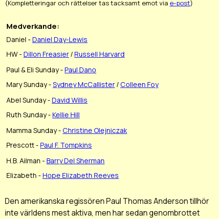
(Kompletteringar och rättelser tas tacksamt emot via
e-post
)
Medverkande:
Daniel -
Daniel Day-Lewis
HW -
Dillon Freasier
/
Russell Harvard
Paul & Eli Sunday -
Paul Dano
Mary Sunday -
Sydney McCallister
/
Colleen Foy
Abel Sunday -
David Willis
Ruth Sunday -
Kellie Hill
Mamma Sunday -
Christine Olejniczak
Prescott -
Paul F. Tompkins
H.B. Ailman -
Barry Del Sherman
Elizabeth -
Hope Elizabeth Reeves
Den amerikanska regissören Paul Thomas Anderson tillhör
inte världens mest aktiva, men har sedan genombrottet