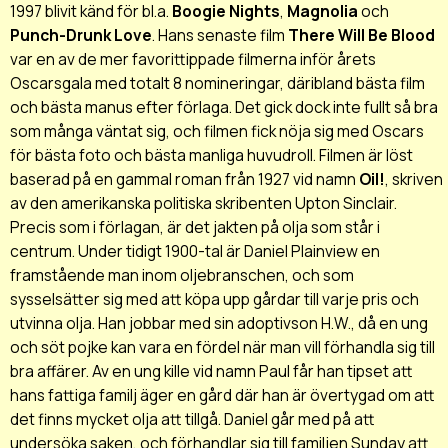
1997 blivit känd för bl.a.
Boogie Nights
,
Magnolia
och
Punch-Drunk Love
. Hans senaste film
There Will Be Blood
var en av de mer favorittippade filmerna inför årets
Oscarsgala med totalt 8 nomineringar, däribland bästa film
och bästa manus efter förlaga. Det gick dock inte fullt så bra
som många väntat sig, och filmen fick nöja sig med Oscars
för bästa foto och bästa manliga huvudroll. Filmen är löst
baserad på en gammal roman från 1927 vid namn
Oil!
, skriven
av den amerikanska politiska skribenten Upton Sinclair.
Precis som i förlagan, är det jakten på olja som står i
centrum. Under tidigt 1900-tal är Daniel Plainview en
framstående man inom oljebranschen, och som
sysselsätter sig med att köpa upp gårdar till varje pris och
utvinna olja. Han jobbar med sin adoptivson H.W., då en ung
och söt pojke kan vara en fördel när man vill förhandla sig till
bra affärer. Av en ung kille vid namn Paul får han tipset att
hans fattiga familj äger en gård där han är övertygad om att
det finns mycket olja att tillgå. Daniel går med på att
undersöka saken, och förhandlar sig till familjen Sunday att