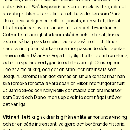
autentiska ut. Skådespelarinsatserna är relativt bra, där det
största problemet är Colin Farrell i huvudrollen som Mark.
Han gör visserligen en helt okej insats, men vid ett flertal
tillfällen går han över gränsen till överspel. Tyvärr känns
Colin inte tillräckligt stark som skådespelare för att kunna
axla en så här pass komplicerad och svår roll, och filmen
hade vunnit på en starkare och mer passande skådespelare
i huvudrollen. Då är Paz Vega betydligt bättre som frun Elena,
och hon spelar övertygande och trovärdigt. Christopher
Lee är alltid duktig, och gör en stabil och bra insats som
Joaquin. Däremot kan det kännas en smula konstlat när han
ska försöka föreställa vara spanjor, vilket inte fungerar fullt
ut. Jamie Sives och Kelly Reilly gör stabila och bra insatser
som David och Diane, men upplevs inte som något utöver
det vanliga.
Vittne till ett krig
skildrar krig från en lite annorlunda vinkling,
och är en både intressant, välgjord och berörande historia.