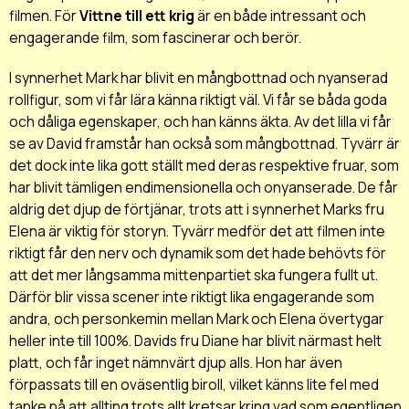
filmen. För
Vittne till ett krig
är en både intressant och
engagerande film, som fascinerar och berör.
I synnerhet Mark har blivit en mångbottnad och nyanserad
rollfigur, som vi får lära känna riktigt väl. Vi får se båda goda
och dåliga egenskaper, och han känns äkta. Av det lilla vi får
se av David framstår han också som mångbottnad. Tyvärr är
det dock inte lika gott ställt med deras respektive fruar, som
har blivit tämligen endimensionella och onyanserade. De får
aldrig det djup de förtjänar, trots att i synnerhet Marks fru
Elena är viktig för storyn. Tyvärr medför det att filmen inte
riktigt får den nerv och dynamik som det hade behövts för
att det mer långsamma mittenpartiet ska fungera fullt ut.
Därför blir vissa scener inte riktigt lika engagerande som
andra, och personkemin mellan Mark och Elena övertygar
heller inte till 100%. Davids fru Diane har blivit närmast helt
platt, och får inget nämnvärt djup alls. Hon har även
förpassats till en oväsentlig biroll, vilket känns lite fel med
tanke på att allting trots allt kretsar kring vad som egentligen