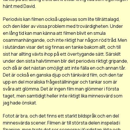
hänt med David.
Periodvis kan filmen också upplevas som lite tillrättalagd,
och den lider av vissa problem med trovärdigheten. Under
en lång tid kan man känna att filmen blivit en smula
osammanhängande, och inte riktigt har någon röd tråd. Men
i slutändan visar det sig finnas en tanke bakom allt, och till
sist har allting vävts ihop på ett övertygande sätt. Särskilt
under den sista halvtimmen blir det periodvis riktigt gripande,
och då är det nästan omöjligt att inte fälla en och annan tår.
Det är också en ganska djup och tänkvärd film, och den tar
upp en del moraliska frågeställningar och tankar som är
svåra att glömma. Det är ingen film man glömmer i första
taget, men samtidigt heller inte riktigt lika minnesvärd som
jag hade önskat.
Fotot är bra, och det finns ett starkt bildspråk och en del
minnesvärda scener. Filmen är till största delen inspelad i
Spanien, men trots det ser scenerna i Kurdistan äkta och