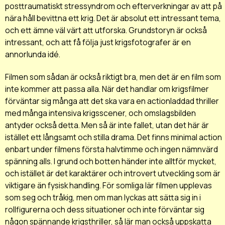
posttraumatiskt stressyndrom och efterverkningar av att på
nära håll bevittna ett krig. Det är absolut ett intressant tema,
och ett ämne väl värt att utforska. Grundstoryn är också
intressant, och att få följa just krigsfotografer är en
annorlunda idé.
Filmen som sådan är också riktigt bra, men det är en film som
inte kommer att passa alla. När det handlar om krigsfilmer
förväntar sig många att det ska vara en actionladdad thriller
med många intensiva krigsscener, och omslagsbilden
antyder också detta. Men så är inte fallet, utan det här är
istället ett långsamt och stilla drama. Det finns minimal action
enbart under filmens första halvtimme och ingen nämnvärd
spänning alls. I grund och botten händer inte alltför mycket,
och istället är det karaktärer och introvert utveckling som är
viktigare än fysisk handling. För somliga lär filmen upplevas
som seg och tråkig, men om man lyckas att sätta sig in i
rollfigurerna och dess situationer och inte förväntar sig
någon spännande krigsthriller, så lär man också uppskatta