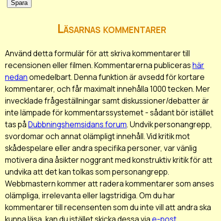
Läsarnas kommentarer
Använd detta formulär för att skriva kommentarer till
recensionen eller filmen. Kommentarerna publiceras
här
nedan
omedelbart. Denna funktion är avsedd för kortare
kommentarer, och får maximalt innehålla 1000 tecken. Mer
invecklade frågeställningar samt diskussioner/debatter är
inte lämpade för kommentarssystemet - sådant bör istället
tas på
Dubbningshemsidans forum
. Undvik personangrepp,
svordomar och annat olämpligt innehåll. Vid kritik mot
skådespelare eller andra specifika personer, var vänlig
motivera dina åsikter noggrant med konstruktiv kritik för att
undvika att det kan tolkas som personangrepp.
Webbmastern kommer att radera kommentarer som anses
olämpliga, irrelevanta eller lagstridiga. Om du har
kommentarer till recensenten som du inte vill att andra ska
kunna läsa, kan du istället skicka dessa via
e-post
.