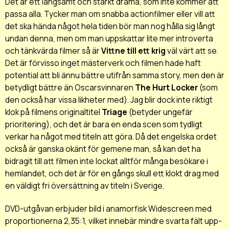
Det är ett långsamt och starkt drama, som inte kommer att
passa alla. Tycker man om snabba actionfilmer eller vill att
det ska hända något hela tiden bör man nog hålla sig långt
undan denna, men om man uppskattar lite mer introverta
och tänkvärda filmer så är
Vittne till ett krig
väl värt att se.
Det är förvisso inget mästerverk och filmen hade haft
potential att bli ännu bättre utifrån samma story, men den är
betydligt bättre än Oscarsvinnaren
The Hurt Locker
(som
den också har vissa likheter med). Jag blir dock inte riktigt
klok på filmens originaltitel
Triage
(betyder ungefär
prioritering
), och det är bara en enda scen som tydligt
verkar ha något med titeln att göra. Då det engelska ordet
också är ganska okänt för gemene man, så kan det ha
bidragit till att filmen inte lockat alltför många besökare i
hemlandet, och det är för en gångs skull ett klokt drag med
en väldigt fri översättning av titeln i Sverige.
DVD-utgåvan erbjuder bild i anamorfisk Widescreen med
proportionerna 2,35:1, vilket innebär mindre svarta fält upp-