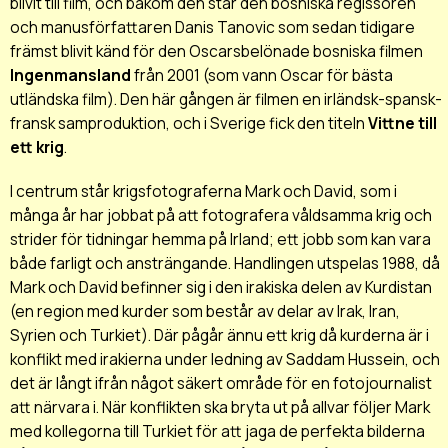
blivit till film, och bakom den står den bosniska regissören
och manusförfattaren Danis Tanovic som sedan tidigare
främst blivit känd för den Oscarsbelönade bosniska filmen
Ingenmansland
från 2001 (som vann Oscar för bästa
utländska film). Den här gången är filmen en irländsk-spansk-
fransk samproduktion, och i Sverige fick den titeln
Vittne till
ett krig
.
I centrum står krigsfotograferna Mark och David, som i
många år har jobbat på att fotografera våldsamma krig och
strider för tidningar hemma på Irland; ett jobb som kan vara
både farligt och ansträngande. Handlingen utspelas 1988, då
Mark och David befinner sig i den irakiska delen av Kurdistan
(en region med kurder som består av delar av Irak, Iran,
Syrien och Turkiet). Där pågår ännu ett krig då kurderna är i
konflikt med irakierna under ledning av Saddam Hussein, och
det är långt ifrån något säkert område för en fotojournalist
att närvara i. När konflikten ska bryta ut på allvar följer Mark
med kollegorna till Turkiet för att jaga de perfekta bilderna