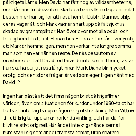
på krigets kärna. Men David har fått nog av våldsamheterna,
och då hans fru dessutom ska föda barn vilken dag som helst
bestämmer han sig för att resa hem till Dublin. Därmed skiljs
deras vägar åt, och Mark vaknar snart upp på fältsjukhus
skadad av granatsplitter. Han överlever mot alla odds, och
tar sig hem till sitt och Elenas hus. Elena är förstås överlycklig
att Mark är hemma igen, men han verkar inte längre samma
man som han var när han reste. De nås dessutom av
orosbeskedet att David fortfarande inte kommit hem, fastän
han ska ha börjat resa långt innan Mark. Diane blir mycket
orolig, och den stora frågan är vad som egentligen hänt med
David...?
Ingen kan påstå att det finns någon brist på krigsfilmer i
världen, även om situationen för kurder under 1980-talet har
trots allt inte tagits upp i någon hög utsträckning. Men
Vittne
till ett krig
tar upp en annorlunda vinkling, och har därför
blivit relativt originell. Här är det inte krigshändelserna i
Kurdistan i sig som är det främsta temat, utan snarare