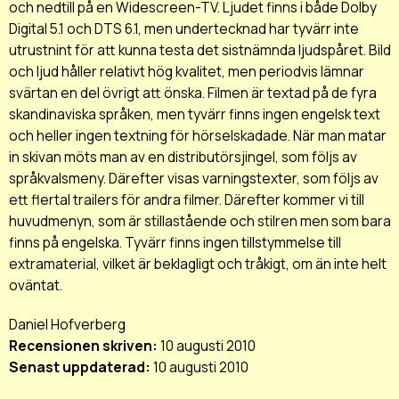
och nedtill på en Widescreen-TV. Ljudet finns i både Dolby
Digital 5.1 och DTS 6.1, men undertecknad har tyvärr inte
utrustnint för att kunna testa det sistnämnda ljudspåret. Bild
och ljud håller relativt hög kvalitet, men periodvis lämnar
svärtan en del övrigt att önska. Filmen är textad på de fyra
skandinaviska språken, men tyvärr finns ingen engelsk text
och heller ingen textning för hörselskadade. När man matar
in skivan möts man av en distributörsjingel, som följs av
språkvalsmeny. Därefter visas varningstexter, som följs av
ett flertal trailers för andra filmer. Därefter kommer vi till
huvudmenyn, som är stillastående och stilren men som bara
finns på engelska. Tyvärr finns ingen tillstymmelse till
extramaterial, vilket är beklagligt och tråkigt, om än inte helt
oväntat.
Daniel Hofverberg
Recensionen skriven:
10 augusti 2010
Senast uppdaterad:
10 augusti 2010