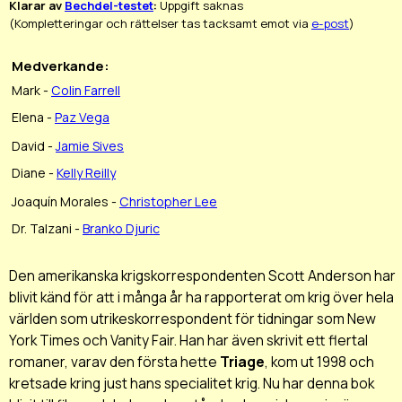
Klarar av
Bechdel-testet
:
Uppgift saknas
(Kompletteringar och rättelser tas tacksamt emot via
e-post
)
Medverkande:
Mark -
Colin Farrell
Elena -
Paz Vega
David -
Jamie Sives
Diane -
Kelly Reilly
Joaquín Morales -
Christopher Lee
Dr. Talzani -
Branko Djuric
Den amerikanska krigskorrespondenten Scott Anderson har
blivit känd för att i många år ha rapporterat om krig över hela
världen som utrikeskorrespondent för tidningar som New
York Times och Vanity Fair. Han har även skrivit ett flertal
romaner, varav den första hette
Triage
, kom ut 1998 och
kretsade kring just hans specialitet krig. Nu har denna bok