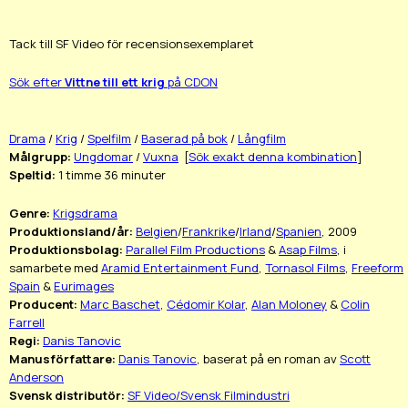
Tack till SF Video för recensionsexemplaret
Sök efter
Vittne till ett krig
på CDON
Drama
/
Krig
/
Spelfilm
/
Baserad på bok
/
Långfilm
Målgrupp:
Ungdomar
/
Vuxna
[
Sök exakt denna kombination
]
Speltid:
1 timme 36 minuter
Genre:
Krigsdrama
Produktionsland/år:
Belgien
/
Frankrike
/
Irland
/
Spanien
, 2009
Produktionsbolag:
Parallel Film Productions
&
Asap Films
, i
samarbete med
Aramid Entertainment Fund
,
Tornasol Films
,
Freeform
Spain
&
Eurimages
Producent:
Marc Baschet
,
Cédomir Kolar
,
Alan Moloney
&
Colin
Farrell
Regi:
Danis Tanovic
Manusförfattare:
Danis Tanovic
, baserat på en roman av
Scott
Anderson
Svensk distributör:
SF Video/Svensk Filmindustri