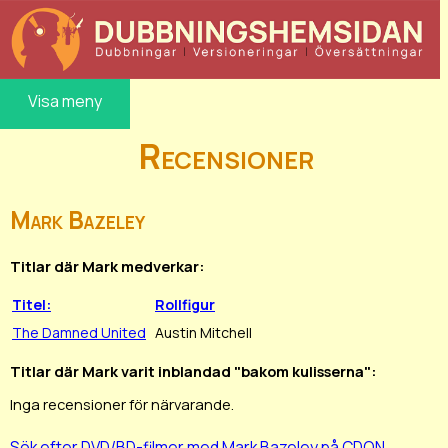
Visa meny
Recensioner
Mark Bazeley
Titlar där Mark medverkar:
Titel:
Rollfigur
The Damned United
Austin Mitchell
Titlar där Mark varit inblandad "bakom kulisserna":
Inga recensioner för närvarande.
Sök efter DVD/BD-filmer med Mark Bazeley på CDON