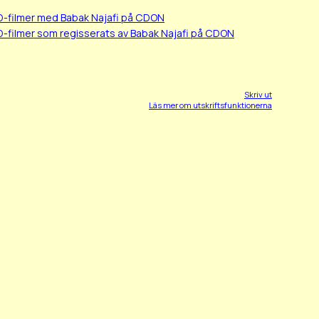
D-filmer med Babak Najafi på CDON
-filmer som regisserats av Babak Najafi på CDON
Skriv ut
Läs mer om utskriftsfunktionerna