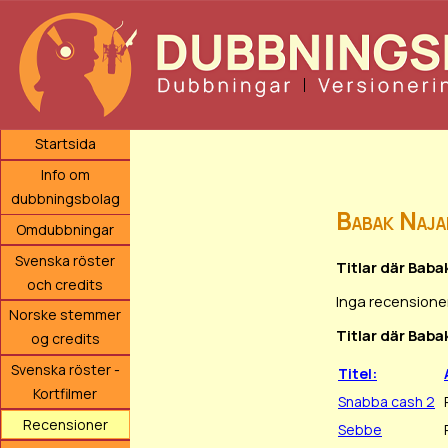
Startsida
Info om
dubbningsbolag
Babak Naja
Omdubbningar
Svenska röster
Titlar där Bab
och credits
Inga recensioner
Norske stemmer
Titlar där Baba
og credits
Svenska röster -
Titel:
Kortfilmer
Snabba cash 2
Recensioner
Sebbe