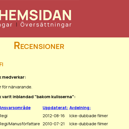
Recensioner
fi
ak medverkar:
 för närvarande.
k varit inblandad "bakom kulisserna":
Ansvarsområde
Uppdaterat:
Avdelning:
Regi
2012-08-16
Icke-dubbade filmer
Regi/Manusförfattare
2010-07-21
Icke-dubbade filmer