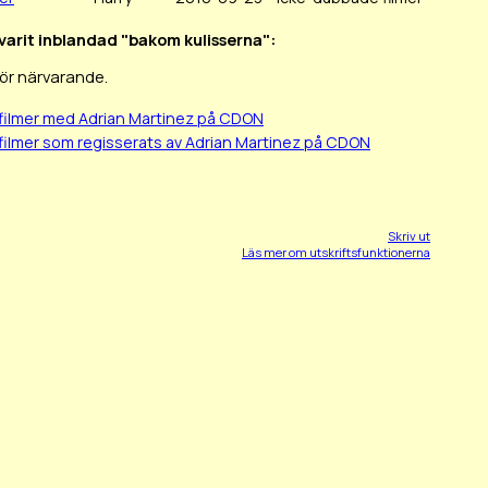
 varit inblandad "bakom kulisserna":
för närvarande.
filmer med Adrian Martinez på CDON
filmer som regisserats av Adrian Martinez på CDON
Skriv ut
Läs mer om utskriftsfunktionerna