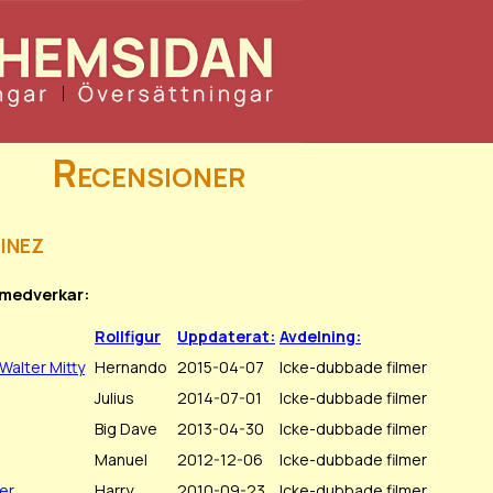
Recensioner
inez
n medverkar:
Rollfigur
Uppdaterat:
Avdelning:
Walter Mitty
Hernando
2015-04-07
Icke-dubbade filmer
Julius
2014-07-01
Icke-dubbade filmer
Big Dave
2013-04-30
Icke-dubbade filmer
Manuel
2012-12-06
Icke-dubbade filmer
er
Harry
2010-09-23
Icke-dubbade filmer