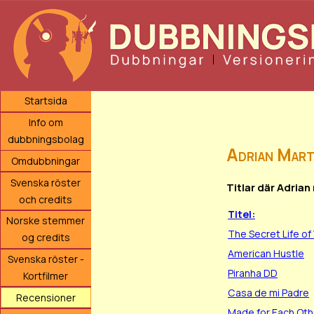
Startsida
Info om
dubbningsbolag
Adrian Mart
Omdubbningar
Svenska röster
Titlar där Adria
och credits
Titel:
Norske stemmer
The Secret Life of 
og credits
American Hustle
Svenska röster -
Piranha DD
Kortfilmer
Casa de mi Padre
Recensioner
Made for Each Oth