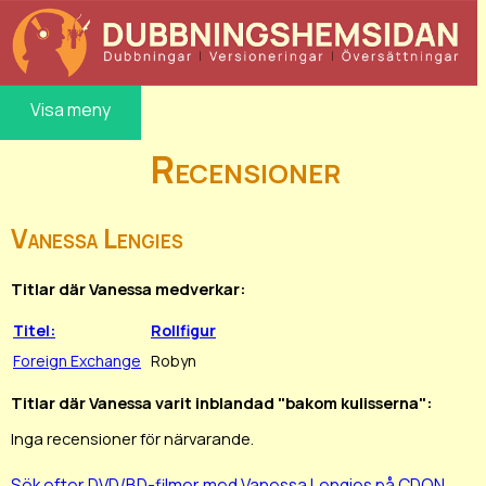
Visa meny
Recensioner
Vanessa Lengies
Titlar där Vanessa medverkar:
Titel:
Rollfigur
Foreign Exchange
Robyn
Titlar där Vanessa varit inblandad "bakom kulisserna":
Inga recensioner för närvarande.
Sök efter DVD/BD-filmer med Vanessa Lengies på CDON