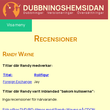
Visa meny
Recensioner
Randy Wayne
Titlar där Randy medverkar:
Titel:
Rollfigur
Foreign Exchange
Jay
Titlar där Randy varit inblandad "bakom kulisserna":
Inga recensioner för närvarande.
Sök efter DVD/BD-filmer med Randy Wayne på CDON