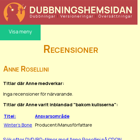
Visa meny
Recensioner
Anne Rosellini
Titlar där Anne medverkar:
Inga recensioner för närvarande.
Titlar där Anne varit inblandad "bakom kulisserna":
Titel:
Ansvarsområde
Winter's Bone
Producent/Manusförfattare
Sök efter DVD/BD-filmer med Anne Rosellini på CDON