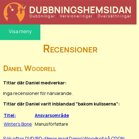
Visa meny
Recensioner
Daniel Woodrell
Titlar där Daniel medverkar:
Inga recensioner för närvarande.
Titlar där Daniel varit inblandad "bakom kulisserna":
Titel:
Ansvarsområde
Winter's Bone
Manusförfattare
Sök efter DVD/BD-filmer med Daniel Woodrell på CDON