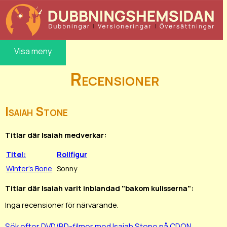
Visa meny
Recensioner
Isaiah Stone
Titlar där Isaiah medverkar:
Titel:
Rollfigur
Winter's Bone
Sonny
Titlar där Isaiah varit inblandad "bakom kulisserna":
Inga recensioner för närvarande.
Sök efter DVD/BD-filmer med Isaiah Stone på CDON