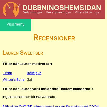
Visa meny
Recensioner
Lauren Sweetser
Titlar där Lauren medverkar:
Titel:
Rollfigur
Winter's Bone
Gail
Titlar där Lauren varit inblandad "bakom kulisserna":
Inga recensioner för närvarande.
Sök efter DVD/BD-filmer med Lauren Sweetser på CDON