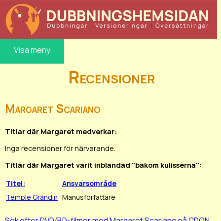
Visa meny
Recensioner
Margaret Scariano
Titlar där Margaret medverkar:
Inga recensioner för närvarande.
Titlar där Margaret varit inblandad "bakom kulisserna":
Titel:
Ansvarsområde
Temple Grandin
Manusförfattare
Sök efter DVD/BD-filmer med Margaret Scariano på CDON