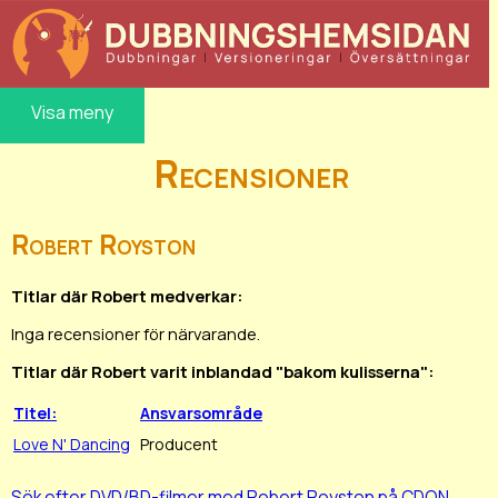
Visa meny
Recensioner
Robert Royston
Titlar där Robert medverkar:
Inga recensioner för närvarande.
Titlar där Robert varit inblandad "bakom kulisserna":
Titel:
Ansvarsområde
Love N' Dancing
Producent
Sök efter DVD/BD-filmer med Robert Royston på CDON