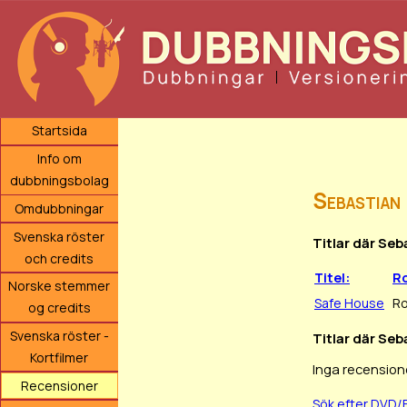
Startsida
Info om
dubbningsbolag
Sebastian
Omdubbningar
Svenska röster
Titlar där Se
och credits
Titel:
Ro
Norske stemmer
Safe House
Ro
og credits
Svenska röster -
Titlar där Seb
Kortfilmer
Inga recension
Recensioner
Sök efter DVD/