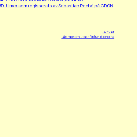
BD-filmer som regisserats av Sebastian Roché på CDON
Skriv ut
Läs mer om utskriftsfunktionerna