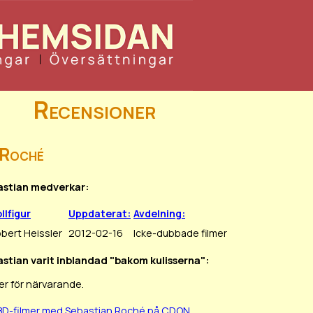
Recensioner
 Roché
bastian medverkar:
llfigur
Uppdaterat:
Avdelning:
bert Heissler
2012-02-16
Icke-dubbade filmer
astian varit inblandad "bakom kulisserna":
er för närvarande.
BD-filmer med Sebastian Roché på CDON