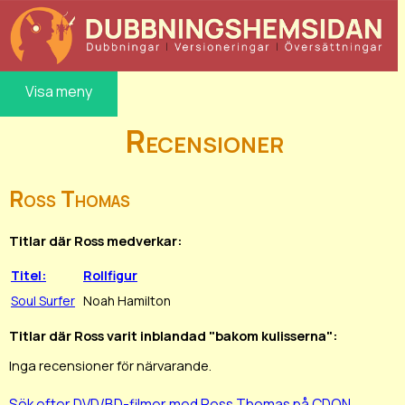
Visa meny
Recensioner
Ross Thomas
Titlar där Ross medverkar:
Titel:
Rollfigur
Soul Surfer
Noah Hamilton
Titlar där Ross varit inblandad "bakom kulisserna":
Inga recensioner för närvarande.
Sök efter DVD/BD-filmer med Ross Thomas på CDON