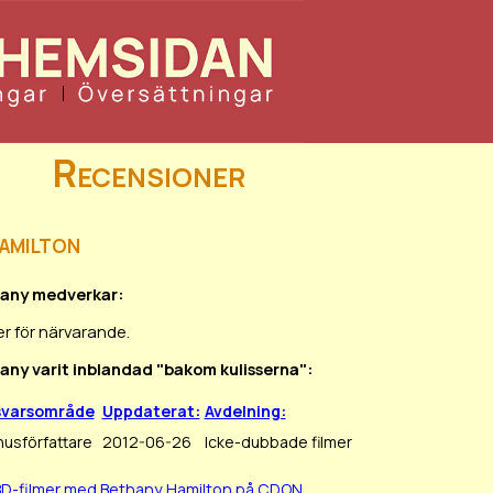
Recensioner
amilton
hany medverkar:
r för närvarande.
hany varit inblandad "bakom kulisserna":
svarsområde
Uppdaterat:
Avdelning:
usförfattare
2012-06-26
Icke-dubbade filmer
BD-filmer med Bethany Hamilton på CDON