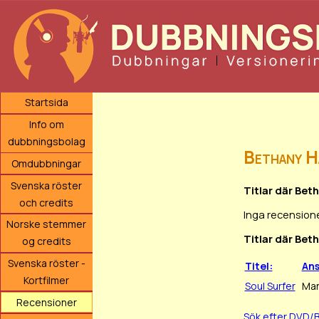
Startsida
Info om
dubbningsbolag
Bethany H
Omdubbningar
Svenska röster
Titlar där Bet
och credits
Inga recensione
Norske stemmer
Titlar där Bet
og credits
Svenska röster -
Titel:
An
Kortfilmer
Soul Surfer
Man
Recensioner
Sök efter DVD/