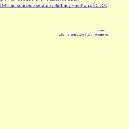
BD-filmer som regisserats av Bethany Hamilton på CDON
Skriv ut
Läs mer om utskriftsfunktionerna