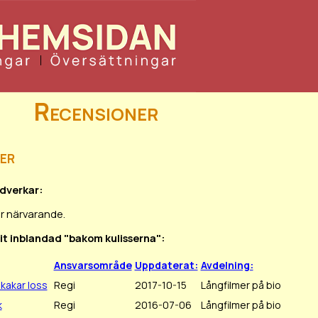
Recensioner
er
edverkar:
ör närvarande.
rit inblandad "bakom kulisserna":
Ansvarsområde
Uppdaterat:
Avdelning:
skakar loss
Regi
2017-10-15
Långfilmer på bio
k
Regi
2016-07-06
Långfilmer på bio