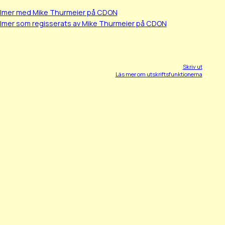
ilmer med Mike Thurmeier på CDON
ilmer som regisserats av Mike Thurmeier på CDON
Skriv ut
Läs mer om utskriftsfunktionerna