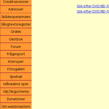
Creditversioner
Sök efter DVD/BD-f
Adresser
Sök efter DVD/BD-f
Skådespelarindex
Sångtextsregister
Ordlek
Gästbok
Forum
Frågesport
Intervjuer
Fotogalleri
Spelhall
Månadens spel
Välj färgschema
Donationer
Om webbmastern