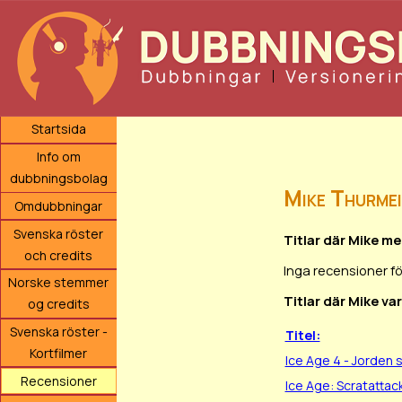
Startsida
Info om
dubbningsbolag
Mike Thurmei
Omdubbningar
Svenska röster
Titlar där Mike m
och credits
Inga recensioner f
Norske stemmer
Titlar där Mike va
og credits
Svenska röster -
Titel:
Kortfilmer
Ice Age 4 - Jorden 
Recensioner
Ice Age: Scratattac