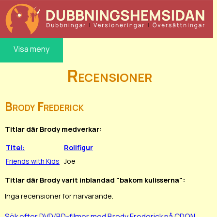
Visa meny
Recensioner
Brody Frederick
Titlar där Brody medverkar:
Titel:
Rollfigur
Friends with Kids
Joe
Titlar där Brody varit inblandad "bakom kulisserna":
Inga recensioner för närvarande.
Sök efter DVD/BD-filmer med Brody Frederick på CDON