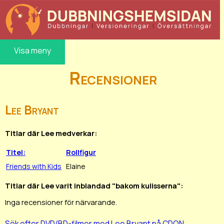
Visa meny
Recensioner
Lee Bryant
Titlar där Lee medverkar:
Titel:
Rollfigur
Friends with Kids
Elaine
Titlar där Lee varit inblandad "bakom kulisserna":
Inga recensioner för närvarande.
Sök efter DVD/BD-filmer med Lee Bryant på CDON